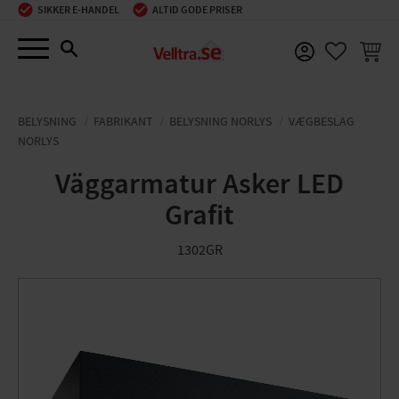
SIKKER E-HANDEL
ALTID GODE PRISER
Menu
INDKØ
FAVORIT
BELYSNING
FABRIKANT
BELYSNING NORLYS
VÆGBESLAG
NORLYS
Väggarmatur Asker LED
Grafit
1302GR