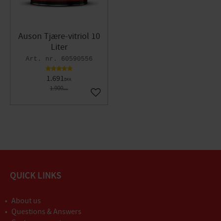
Auson Tjære-vitriol 10
Liter
60590556
1.691
DKK
1.900
DKK
Gem som favorit
QUICK LINKS
About us
Questions & Answers