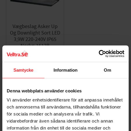
Vægbeslag Asker Up
Og Downlight Sort LED
3,9W 220-240V IP65
Norlys 1513B
Produktblad
7042891513460
779
DKK
Samtycke
Information
Om
Gem som favorit
Denna webbplats använder cookies
Vi använder enhetsidentifierare för att anpassa innehållet
Bedømmelser
och annonserna till användarna, tillhandahålla funktioner
för sociala medier och analysera vår trafik. Vi
Dig
vidarebefordrar även sådana identifierare och annan
information från din enhet till de sociala medier och