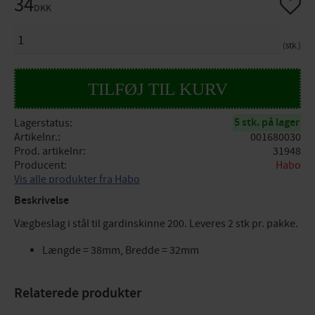
34
Gem so
DKK
ANTAL
stk.
5 stk. på lager
Lagerstatus
Artikelnr.
001680030
Prod. artikelnr
31948
Producent
Habo
Vis alle produkter fra Habo
Beskrivelse
Vægbeslag i stål til gardinskinne 200. Leveres 2 stk pr. pakke.
Længde = 38mm, Bredde = 32mm
Relaterede produkter