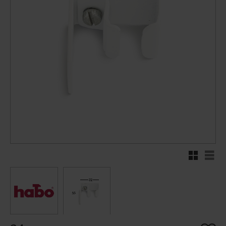
Rutenett
Liste