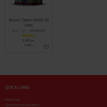
Auson Tjære-vitriol 10
Liter
60590556
1.691
DKK
1.900
DKK
Gem som favorit
QUICK LINKS
About us
Questions & Answers