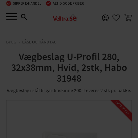
SIKKER E-HANDEL
ALTID GODE PRISER
Menu
INDKØ
FAVORIT
BYGG
LÅSE OG HÅNDTAG
Vægbeslag U-Profil 280,
32x38mm, Hvid, 2stk, Habo
31948
Vægbeslag i stål til gardinskinne 200. Leveres 2 stk pr. pakke.
L
A
G
E
R
R
E
N
S
N
I
N
G