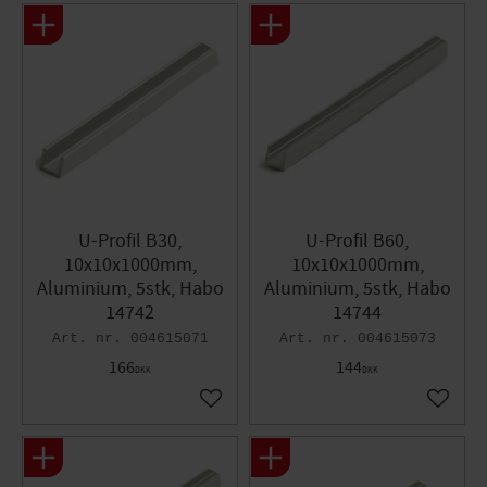
U-Profil B30,
U-Profil B60,
10x10x1000mm,
10x10x1000mm,
Aluminium, 5stk, Habo
Aluminium, 5stk, Habo
14742
14744
004615071
004615073
166
144
DKK
DKK
Gem som favorit
Gem so