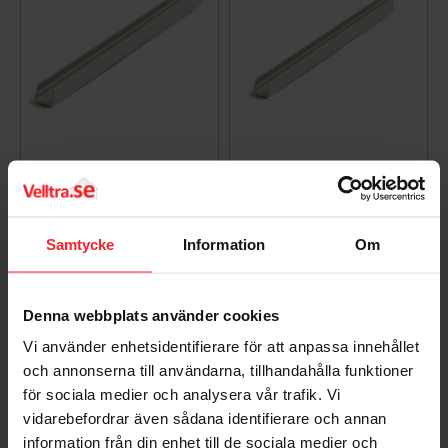
U-Profil B63,
U-Profil B62,
21x21,1x1000mm,
10x16,1x1000mm,
Aluminium, 5stk, Habo
Aluminium, 5stk, Habo
14751
14749
Samtycke
Information
Om
004615079
004615077
251
165
DKK
DKK
Denna webbplats använder cookies
Gem som favorit
Gem so
Vi använder enhetsidentifierare för att anpassa innehållet
och annonserna till användarna, tillhandahålla funktioner
för sociala medier och analysera vår trafik. Vi
vidarebefordrar även sådana identifierare och annan
information från din enhet till de sociala medier och