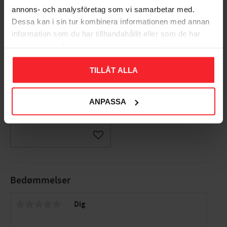
annons- och analysföretag som vi samarbetar med.
Dessa kan i sin tur kombinera informationen med annan
information som du har tillhandahållit eller som de har
samlat in när du har använt deras tjänster.
U-Profil B61,
TILLÅT ALLA
10x12,9x1000mm,
Aluminium, 5stk, Habo
14747
ANPASSA
004615075
145
DKK
Gem som favorit
Bedømmelser
Dig