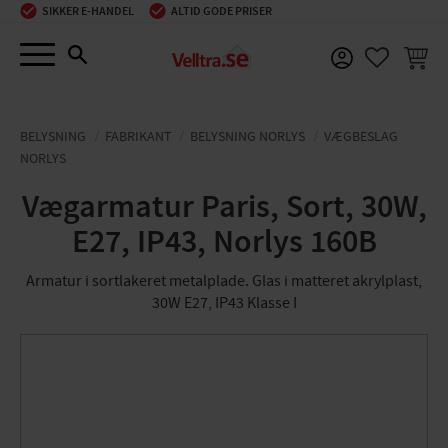
SIKKER E-HANDEL
ALTID GODE PRISER
Menu
INDKØ
FAVORIT
BELYSNING
FABRIKANT
BELYSNING NORLYS
VÆGBESLAG
NORLYS
Vægarmatur Paris, Sort, 30W,
E27, IP43, Norlys 160B
Armatur i sortlakeret metalplade. Glas i matteret akrylplast,
30W E27, IP43 Klasse I