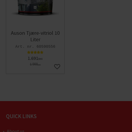
Auson Tjære-vitriol 10
Liter
60590556
1.691
DKK
1.900
DKK
Gem som favorit
QUICK LINKS
About us