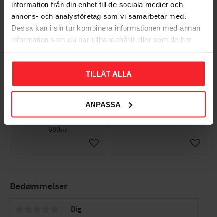
information från din enhet till de sociala medier och
annons- och analysföretag som vi samarbetar med.
Dessa kan i sin tur kombinera informationen med annan
information som du har tillhandahållit eller som de har
samlat in när du har använt deras tjänster.
TILLÅT ALLA
Paris Big Væglampe
VÄGGARMATUR VIT
46W, E27, Sort, Norlys
PARIS IP43
163W
ANPASSA
004953438
5705157312123
535
DKK
680
DKK
Gem som favorit
Gem so
Bedømmelser
Dig