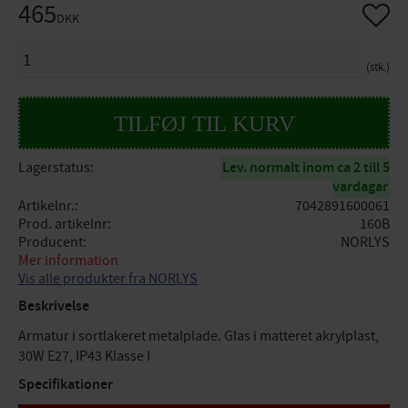
465
Gem so
DKK
ANTAL
stk.
Lagerstatus
Lev. normalt inom ca 2 till 5
vardagar
Artikelnr.
7042891600061
Prod. artikelnr
160B
Producent
NORLYS
Mer information
Vis alle produkter fra NORLYS
Beskrivelse
Armatur i sortlakeret metalplade. Glas i matteret akrylplast,
30W E27, IP43 Klasse I
Specifikationer