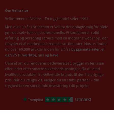
Om Velltra.se
Velkommen til Velltra – En tryg handel siden 1993
Med over 30 år i branchen er Velltra det oplagte valg for både
gør-det-selv-folk og professionelle. Vi kombinerer solid
erfaring og personlig service med en moderne webshop, der
tilbyder et af markedets bredeste sortimenter. Hos os finder
du over 60.000 artikler inden for alt fra
byggematerialer, el
og VVS til værktøj, hus og have
.
Uanset om du renoverer badeværelset, bygger ny terrasse
eller leder efter smarte sikkerhedsløsninger, får du altid
kvalitetsprodukter fra velkendte brands til den helt rigtige
pris. Når du vælger os, vælger du en stabil partner – din
tryghed for en succesfuld investering i dit projekt.
//