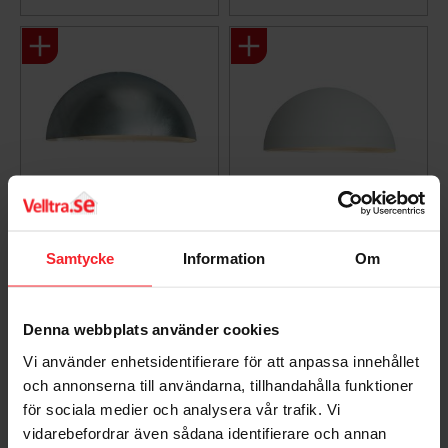
Gem som favorit
Gem so
Vægarmatur Paris E27,
Paris Big Væglampe,
Samtycke
Information
Om
Galv, Norlys 160GA
Hvid, 46W, E27, Norlys
163W
7042891600030
7042891630013
416
DKK
Denna webbplats använder cookies
553
DKK
Vi använder enhetsidentifierare för att anpassa innehållet
Gem som favorit
Gem so
och annonserna till användarna, tillhandahålla funktioner
för sociala medier och analysera vår trafik. Vi
vidarebefordrar även sådana identifierare och annan