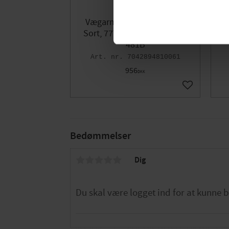
Vægarmatur London Ned,
Sort, 77W, E27, IP54, Norlys
H
481B
7042894810061
956
DKK
Gem som fav
Bedømmelser
Dig