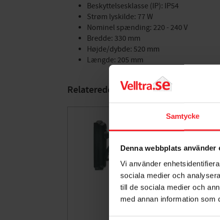
Beskyttelsesklasse (IP): IP54
Strøm lyskilde: 77 W
Nominel spænding: 220 - 240 V
Bredde: 330 mm
Højde/dybde: 520 mm
Længde: 205 mm
Relaterede produkter
Samtycke
Denna webbplats använder 
Vi använder enhetsidentifierar
sociala medier och analysera 
till de sociala medier och a
med annan information som du 