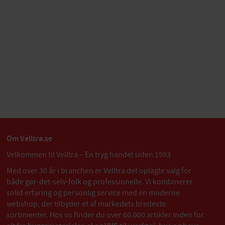
Om Velltra.se
Velkommen til Velltra – En tryg handel siden 1993
Med over 30 år i branchen er Velltra det oplagte valg for
både gør-det-selv-folk og professionelle. Vi kombinerer
solid erfaring og personlig service med en moderne
webshop, der tilbyder et af markedets bredeste
sortimenter. Hos os finder du over 60.000 artikler inden for