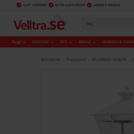
GLAT LEVERING
ALTID GODE PRISER
SIKKER E-HANDEL
Bygg
Udemiljø
VVS
Maling
Maskiner & Værkt
BELYSNING
FABRIKANT
BELYSNING NORLYS