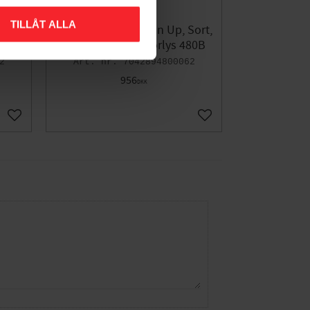
TILLÅT ALLA
ys
Vægarmatur London Up, Sort,
77W, E27, IP54, Norlys 480B
2
7042894800062
956
DKK
Gem som favorit
Gem som favorit