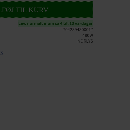
Lev. normalt inom ca 4 till 10 vardagar
7042894800017
480W
NORLYS
YS