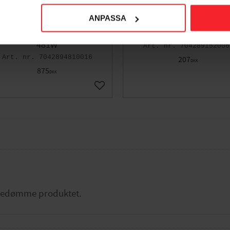
ANPASSA
Vægarmatur London Ned,
Hjørnebeslag Sort, Norl
vid, 77W, E27, IP54, Norlys
152B
481W
704289152006
7042894810016
207
DKK
875
DKK
orit
Gem som favorit