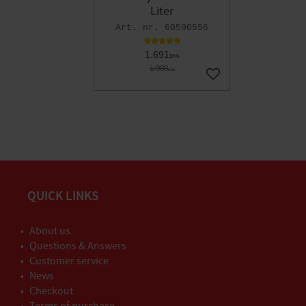
Liter
60590556
1.691
DKK
1.900
DKK
Gem som favorit
QUICK LINKS
About us
Questions & Answers
Customer service
News
Checkout
Terms of purchase