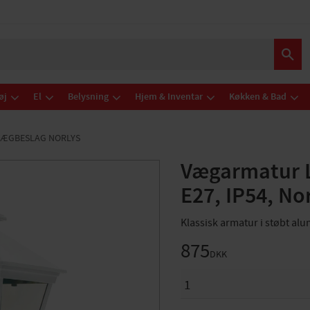
øj
El
Belysning
Hjem & Inventar
Køkken & Bad
VÆGBESLAG NORLYS
Vægarmatur L
E27, IP54, No
Klassisk armatur i støbt alu
875
DKK
ANTAL