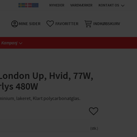
NYHEDER
VAREMÆRKER
KONTAKT OS
MINE SIDER
FAVORITTER
INDKØBSKURV
Kampanj
ondon Up, Hvid, 77W,
rlys 480W
minium, lakeret, Klart polycarbonatglas.
Gem som favorit
stk.