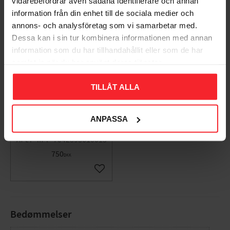
vidarebefordrar även sådana identifierare och annan
information från din enhet till de sociala medier och
annons- och analysföretag som vi samarbetar med.
Dessa kan i sin tur kombinera informationen med annan
information som du har tillhandahållit eller som de har
samlat in när du har använt deras tjänster.
TILLÅT ALLA
Vægarmatur Bologna
Up, Hvid/Opal, 46W,
ANPASSA
IP54, E27 Norlys 361W
7042893610013
750
DKK
Gem som favorit
Bedømmelser