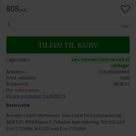
808
Gem so
DKK
ANTAL
stk.
Lev. normalt inom ca 4 till 10
Lagerstatus
vardagar
Artikelnr.
7042893600069
Prod. artikelnr
360B
Producent
NORLYS
Mer information
Vis alle produkter fra NORLYS
Beskrivelse
Armatur i støbt aluminium, Glas i opal hvid polycarbonat.
46W E27. IP54 Klasse II. Tilbehør hjørnebeslag: Art:152 sort
E.nr:7722486, Art:152 hvid E.nr:7722496