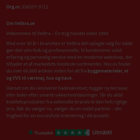
Org.nr.
556597-9712
Om Velltra.se
Velkommen til Velltra – En tryg handel siden 1993
Med over 30 år i branchen er Velltra det oplagte valg for både
gør-det-selv-folk og professionelle. Vi kombinerer solid
erfaring og personlig service med en moderne webshop, der
tilbyder et af markedets bredeste sortimenter. Hos os finder
du over 60.000 artikler inden for alt fra
byggematerialer, el
og VVS til værktøj, hus og have
.
Uanset om du renoverer badeværelset, bygger ny terrasse
eller leder efter smarte sikkerhedsløsninger, får du altid
kvalitetsprodukter fra velkendte brands til den helt rigtige
pris. Når du vælger os, vælger du en stabil partner – din
tryghed for en succesfuld investering i dit projekt.