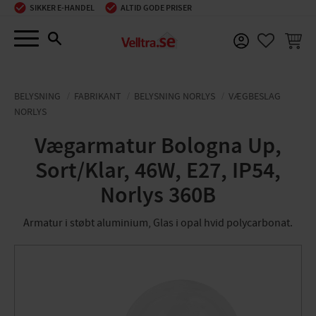
SIKKER E-HANDEL
ALTID GODE PRISER
Menu
INDKØ
FAVORIT
BELYSNING
FABRIKANT
BELYSNING NORLYS
VÆGBESLAG
NORLYS
Vægarmatur Bologna Up,
Sort/Klar, 46W, E27, IP54,
Norlys 360B
Armatur i støbt aluminium, Glas i opal hvid polycarbonat.