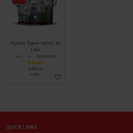
Auson Tjære-vitriol 10
Liter
60590556
1.691
DKK
1.900
DKK
Gem som favorit
QUICK LINKS