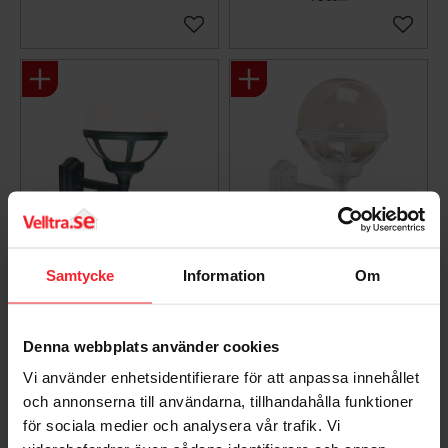
Gem som favorit
Gem so
Vægarmatur Bologna
Vægarmatur Bologna
Samtycke
Information
Om
Up, Sort/Opal, 46W,
Up, Hvid/Klar, 46W, E27,
IP54, E27 Norlys 361BI
IP54, Norlys 360W
Denna webbplats använder cookies
7042893610068
7042893600014
753
750
Vi använder enhetsidentifierare för att anpassa innehållet
DKK
DKK
och annonserna till användarna, tillhandahålla funktioner
Gem som favorit
Gem so
för sociala medier och analysera vår trafik. Vi