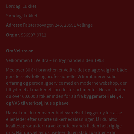
Lørdag: Lukket
Søndag: Lukket
Adresse
Falsterbovägen 245, 23591 Vellinge
Org.nr.
556597-9712
Om Velltra.se
Velkommen til Velltra – En tryg handel siden 1993
Med over 30 år i branchen er Velltra det oplagte valg for både
gør-det-selv-folk og professionelle. Vi kombinerer solid
erfaring og personlig service med en moderne webshop, der
tilbyder et af markedets bredeste sortimenter. Hos os finder
du over 60.000 artikler inden for alt fra
byggematerialer, el
og VVS til værktøj, hus og have
.
Uanset om du renoverer badeværelset, bygger ny terrasse
eller leder efter smarte sikkerhedsløsninger, får du altid
kvalitetsprodukter fra velkendte brands til den helt rigtige
pris. Når du vælger os, vælger du en stabil partner – din