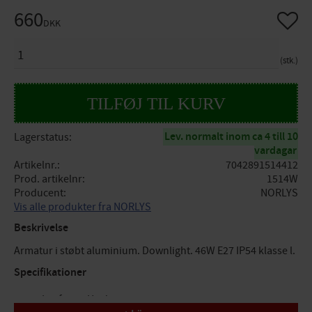
660
Gem so
DKK
ANTAL
stk.
Lev. normalt inom ca 4 till 10
Lagerstatus
vardagar
Artikelnr.
7042891514412
Prod. artikelnr
1514W
Producent
NORLYS
Vis alle produkter fra NORLYS
Beskrivelse
Armatur i støbt aluminium. Downlight. 46W E27 IP54 klasse l.
Specifikationer
Lys farve: Hvid