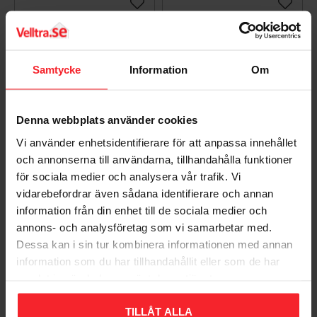
Gem som favorit
Gem so
Samtycke
Information
Om
Denna webbplats använder cookies
Vi använder enhetsidentifierare för att anpassa innehållet
och annonserna till användarna, tillhandahålla funktioner
för sociala medier och analysera vår trafik. Vi
Vægarmatur Asker
vidarebefordrar även sådana identifierare och annan
Downlight LED 5,4W
information från din enhet till de sociala medier och
220-240V 3000K Sort
Norlys 1726B
annons- och analysföretag som vi samarbetar med.
Dessa kan i sin tur kombinera informationen med annan
Produktblad
information som du har tillhandahållit eller som de har
7042891726068
samlat in när du har använt deras tjänster.
1.495
DKK
Gem som favorit
TILLÅT ALLA