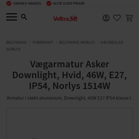
SIKKER E-HANDEL
ALTID GODE PRISER
Menu
INDKØ
FAVORIT
BELYSNING
FABRIKANT
BELYSNING NORLYS
VÆGBESLAG
NORLYS
Vægarmatur Asker
Downlight, Hvid, 46W, E27,
IP54, Norlys 1514W
Armatur i støbt aluminium, Downlight, 46W E27 IP54 klasse l.