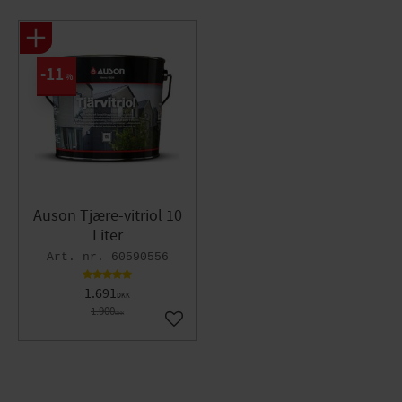
11
%
Auson Tjære-vitriol 10
Liter
60590556
1.691
DKK
1.900
DKK
Gem som favorit