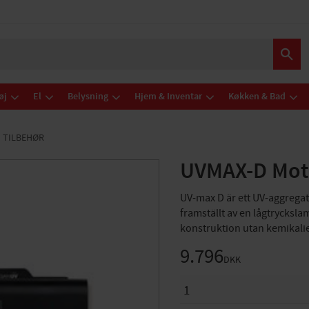
øj
El
Belysning
Hjem & Inventar
Køkken & Bad
G TILBEHØR
UVMAX-D Mot 
UV-max D är ett UV-aggregat
framställt av en lågtrycksl
konstruktion utan kemikali
9.796
DKK
ANTAL