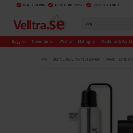
GLAT LEVERING
ALTID GODE PRISER
SIKKER E-HANDEL
Bygg
Udemiljø
VVS
Maling
Maskiner & Værkt
VVS
BEHOLDERE OG CISTERNER
VANDFILTRE O