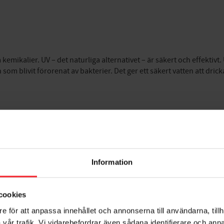
 kemikalier. UV – det naturliga alternativet – är säkert och effektiv
en som blivit förorenat av bakterier. Det ger ett säkert vatten att dric
 rätt förbehandling. Nedan angivna rekommenderade gränsvärden, är
Information
g/l)
cookies
e för att anpassa innehållet och annonserna till användarna, tillh
vår trafik. Vi vidarebefordrar även sådana identifierare och anna