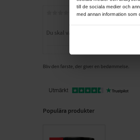
till de sociala medier och a
Dig
med annan information som du 
Bliv den første, der giver en bedømmelse.
Populära produkter