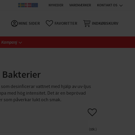
NYHEDER
VAREMÆRKER
KONTAKT OS
MINE SIDER
FAVORITTER
INDKØBSKURV
Kampanj
Bakterier
 som desinficerar vattnet med hjälp av uv-ljus
ampa med hög intensitet. Det är en beprövad
er som påverkar lukt och smak.
Gem som favorit
stk.