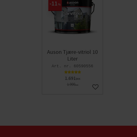
11
%
Auson Tjære-vitriol 10
Liter
60590556
1.691
DKK
1.900
DKK
Gem som favorit