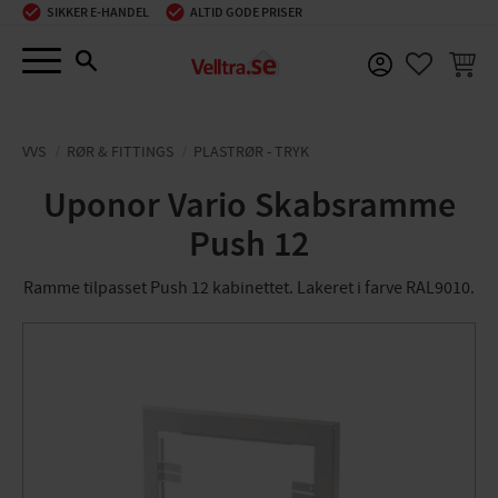
SIKKER E-HANDEL
ALTID GODE PRISER
Menu
INDKØ
FAVORIT
VVS
RØR & FITTINGS
PLASTRØR - TRYK
Uponor Vario Skabsramme
Push 12
Ramme tilpasset Push 12 kabinettet. Lakeret i farve RAL9010.