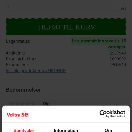
ANTAL
stk.
Lev. normalt inom ca 1 till 5
Lagerstatus
vardagar
Artikelnr.
2987940
Prod. artikelnr
1090932
Producent
UPONOR
Vis alle produkter fra UPONOR
Bedømmelser
Dig
Samtycke
Information
Om