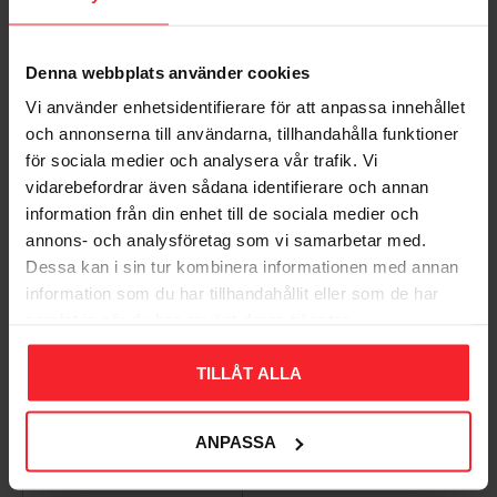
Denna webbplats använder cookies
Bliv den første, der giver en bedømmelse.
Vi använder enhetsidentifierare för att anpassa innehållet
och annonserna till användarna, tillhandahålla funktioner
för sociala medier och analysera vår trafik. Vi
vidarebefordrar även sådana identifierare och annan
information från din enhet till de sociala medier och
Populära produkter
annons- och analysföretag som vi samarbetar med.
Dessa kan i sin tur kombinera informationen med annan
information som du har tillhandahållit eller som de har
samlat in när du har använt deras tjänster.
11
%
TILLÅT ALLA
ANPASSA