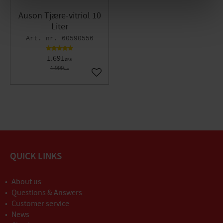
Auson Tjære-vitriol 10
Liter
60590556
1.691
DKK
1.900
DKK
Gem som favorit
QUICK LINKS
About us
Questions & Answers
Customer service
News