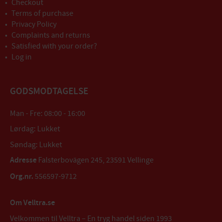
Checkout
Terms of purchase
Privacy Policy
Complaints and returns
Satisfied with your order?
Log in
GODSMODTAGELSE
Man - Fre: 08:00 - 16:00
Lørdag: Lukket
Søndag: Lukket
Adresse
Falsterbovägen 245, 23591 Vellinge
Org.nr.
556597-9712
Om Velltra.se
Velkommen til Velltra – En tryg handel siden 1993