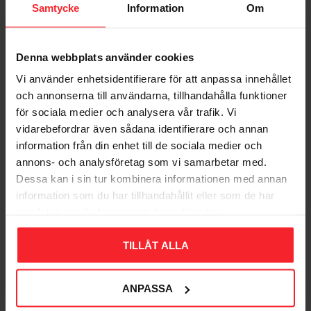
Samtycke
Information
Om
Denna webbplats använder cookies
Bliv den første, der giver en bedømmelse.
Vi använder enhetsidentifierare för att anpassa innehållet
och annonserna till användarna, tillhandahålla funktioner
för sociala medier och analysera vår trafik. Vi
vidarebefordrar även sådana identifierare och annan
information från din enhet till de sociala medier och
annons- och analysföretag som vi samarbetar med.
Populära produkter
Dessa kan i sin tur kombinera informationen med annan
information som du har tillhandahållit eller som de har
samlat in när du har använt deras tjänster.
11
TILLÅT ALLA
%
ANPASSA