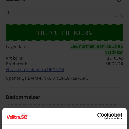
ANTAL
stk.
Lev. normalt inom ca 1 till 5
Lagerstatus
vardagar
Artikelnr.
1870342
Producent
UPONOR
Vis alle produkter fra UPONOR
Uponor Q&E Vinkel NKB DR 18-18 - 1870342
Bedømmelser
Dig