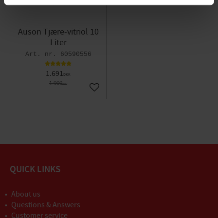
Auson Tjære-vitriol 10
Liter
60590556
1.691
DKK
1.900
DKK
Gem som favorit
QUICK LINKS
About us
Questions & Answers
Customer service