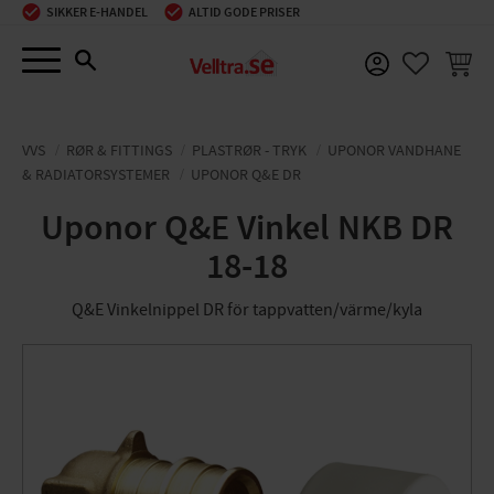
SIKKER E-HANDEL
ALTID GODE PRISER
Menu
INDKØ
FAVORIT
VVS
RØR & FITTINGS
PLASTRØR - TRYK
UPONOR VANDHANE
& RADIATORSYSTEMER
UPONOR Q&E DR
Uponor Q&E Vinkel NKB DR
18-18
Q&E Vinkelnippel DR för tappvatten/värme/kyla