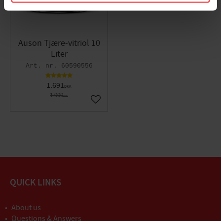
Auson Tjære-vitriol 10
Liter
60590556
1.691
DKK
1.900
DKK
Gem som favorit
QUICK LINKS
About us
Questions & Answers