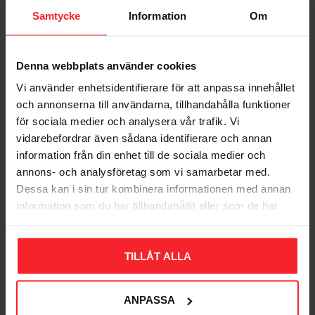
Samtycke
Information
Om
Denna webbplats använder cookies
Vi använder enhetsidentifierare för att anpassa innehållet
Bliv den første, der giver en bedømmelse.
och annonserna till användarna, tillhandahålla funktioner
för sociala medier och analysera vår trafik. Vi
vidarebefordrar även sådana identifierare och annan
information från din enhet till de sociala medier och
annons- och analysföretag som vi samarbetar med.
Dessa kan i sin tur kombinera informationen med annan
Populära produkter
information som du har tillhandahållit eller som de har
samlat in när du har använt deras tjänster.
TILLÅT ALLA
11
%
ANPASSA