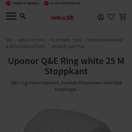
SIKKER E-HANDEL
ALTID GODE PRISER
Menu
INDKØ
FAVORIT
VVS
RØR & FITTINGS
PLASTRØR - TRYK
UPONOR VANDHANE
& RADIATORSYSTEMER
UPONOR Q&E PPSU
Uponor Q&E Ring white 25 M
Stoppkant
Q&E ring med stoppkant. Används tillsammans med Q&E
kopplingar.