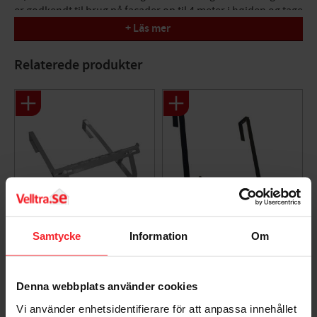
er godkendt til brug på facader op til 4 meter i højden og tage
med en maksimal hældning på 45 grader. De er lavet af
+ Läs mer
varmgalvaniseret stål og har en pulverbelægning for ekstra
holdbarhed. Disse tagtrin er også SITAC-typegodkendt.
Relaterede produkter
Samtycke
Information
Om
Universelle Tagtrin Grå,
Universal Tagtrin Sort,
TJB
TJB
005300509
700168819
Denna webbplats använder cookies
103
84
DKK
DKK
Vi använder enhetsidentifierare för att anpassa innehållet