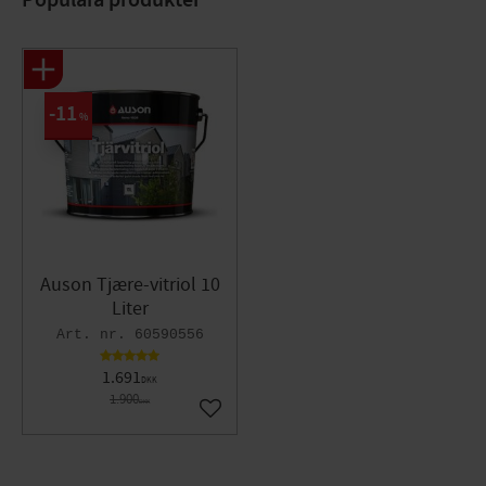
11
%
Auson Tjære-vitriol 10
Liter
60590556
1.691
DKK
1.900
DKK
Gem som favorit