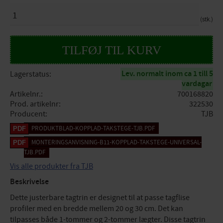
ANTAL
stk.
Lev. normalt inom ca 1 till 5
Lagerstatus
vardagar
Artikelnr.
700168820
Prod. artikelnr
322530
Producent
TJB
PRODUKTBLAD-KOPPLAD-TAKSTEGE-TJB.PDF
MONTERINGSANVISNING-B11-KOPPLAD-TAKSTEGE-UNIVERSAL-
TJB.PDF
Vis alle produkter fra TJB
Beskrivelse
Dette justerbare tagtrin er designet til at passe tagflise
profiler med en bredde mellem 20 og 30 cm. Det kan
tilpasses både 1-tommer og 2-tommer lægter. Disse tagtrin