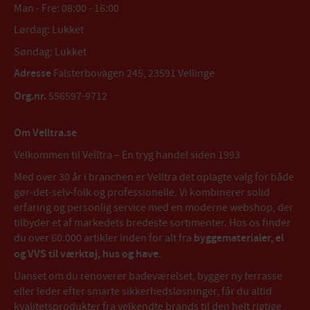
Man - Fre: 08:00 - 16:00
Lørdag: Lukket
Søndag: Lukket
Adresse
Falsterbovägen 245, 23591 Vellinge
Org.nr.
556597-9712
Om Velltra.se
Velkommen til Velltra – En tryg handel siden 1993
Med over 30 år i branchen er Velltra det oplagte valg for både
gør-det-selv-folk og professionelle. Vi kombinerer solid
erfaring og personlig service med en moderne webshop, der
tilbyder et af markedets bredeste sortimenter. Hos os finder
du over 60.000 artikler inden for alt fra
byggematerialer, el
og VVS til værktøj, hus og have
.
Uanset om du renoverer badeværelset, bygger ny terrasse
eller leder efter smarte sikkerhedsløsninger, får du altid
kvalitetsprodukter fra velkendte brands til den helt rigtige