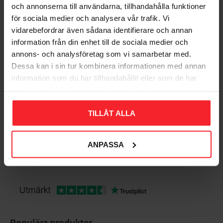
Gem som favorit
Gem so
och annonserna till användarna, tillhandahålla funktioner
för sociala medier och analysera vår trafik. Vi
vidarebefordrar även sådana identifierare och annan
Bedømmelser
information från din enhet till de sociala medier och
annons- och analysföretag som vi samarbetar med.
Dessa kan i sin tur kombinera informationen med annan
Dig
information som du har tillhandahållit eller som de har
samlat in när du har använt deras tjänster.
TILLÅT ALLA
ANPASSA
Bliv den første, der giver en bedømmelse.
Populära produkter