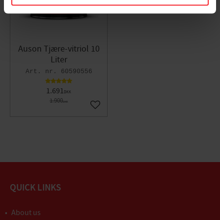
Auson Tjære-vitriol 10
Liter
60590556
1.691
DKK
1.900
DKK
Gem som favorit
QUICK LINKS
About us