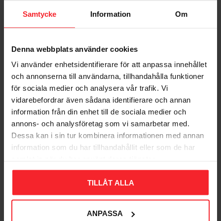
Samtycke
Information
Om
Denna webbplats använder cookies
Vi använder enhetsidentifierare för att anpassa innehållet
Bliv den første, der giver en bedømmelse.
och annonserna till användarna, tillhandahålla funktioner
för sociala medier och analysera vår trafik. Vi
vidarebefordrar även sådana identifierare och annan
information från din enhet till de sociala medier och
annons- och analysföretag som vi samarbetar med.
Dessa kan i sin tur kombinera informationen med annan
Populära produkter
information som du har tillhandahållit eller som de har
samlat in när du har använt deras tjänster.
TILLÅT ALLA
11
%
ANPASSA