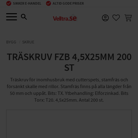
SIKKER E-HANDEL
ALTID GODE PRISER
Menu
INDKØ
FAVORIT
BYGG
SKRUE
TRÄSKRUV FZB 4,5X25MM 200
ST
Träskruv för inomhusbruk med cutterspets, stamfräs och
försänkt skalle med rillor. Stamfräs finns på alla längder från
50 mm och uppåt. Bits: TX. Ytbehandling: Elförzinkad. Bits
Torx: T20. 4,5x25mm. Antal 200 st.