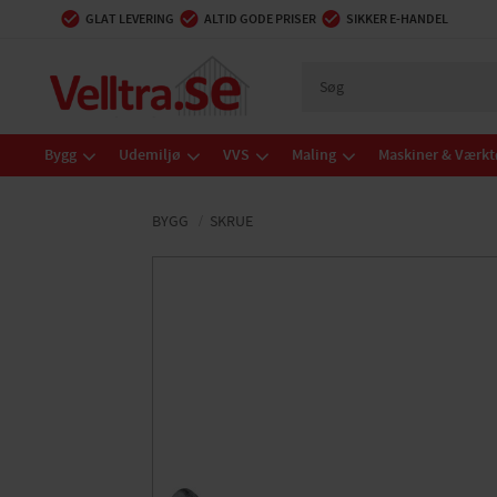
GLAT LEVERING
ALTID GODE PRISER
SIKKER E-HANDEL
Bygg
Udemiljø
VVS
Maling
Maskiner & Værkt
BYGG
SKRUE