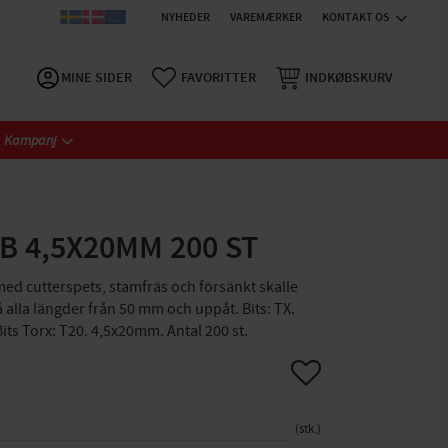
NYHEDER
VAREMÆRKER
KONTAKT OS
MINE SIDER
FAVORITTER
INDKØBSKURV
Kampanj
B 4,5X20MM 200 ST
ed cutterspets, stamfräs och försänkt skalle
å alla längder från 50 mm och uppåt. Bits: TX.
its Torx: T20. 4,5x20mm. Antal 200 st.
Gem som favorit
stk.