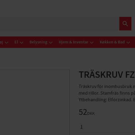
øj
El
Belysning
Hjem & Inventar
Køkken & Bad
TRÄSKRUV FZ
Träskruv för inomhusbruk m
med rillor. Stamfräs finns p
Ytbehandling: Elförzinkad. B
52
DKK
ANTAL