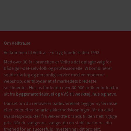
Om Velltra.se
Velkommen til Velltra – En tryg handel siden 1993
Med over 30 år i branchen er Velltra det oplagte valg for
både gør-det-selv-folk og professionelle. Vi kombinerer
solid erfaring og personlig service med en moderne
webshop, der tilbyder et af markedets bredeste
sortimenter. Hos os finder du over 60.000 artikler inden for
alt fra
byggematerialer, el og VVS til værktøj, hus og have
.
Uanset om du renoverer badeværelset, bygger ny terrasse
eller leder efter smarte sikkerhedsløsninger, får du altid
kvalitetsprodukter fra velkendte brands til den helt rigtige
pris. Når du vælger os, vælger du en stabil partner – din
tryghed for en succesfuld investering i dit projekt.