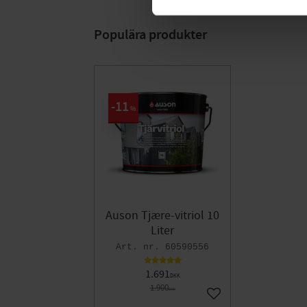
Populära produkter
11
%
Auson Tjære-vitriol 10
Liter
60590556
1.691
DKK
1.900
DKK
Gem som favorit