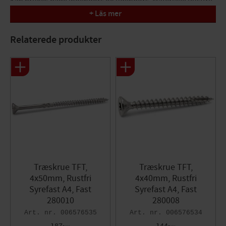
Kan bruges både indendørs og udendørs. Materiale: Rustfrit
Syrefast A4 stål, korrosivitetsklasse: C5. Kan. BRK=200.
+ Läs mer
Dimension d x L: 4x30mm
Relaterede produkter
Gevindlængde: 30 mm
Bit Torx: T10
Træskrue TFT,
Træskrue TFT,
4x50mm, Rustfri
4x40mm, Rustfri
Syrefast A4, Fast
Syrefast A4, Fast
280010
280008
006576535
006576534
187
144