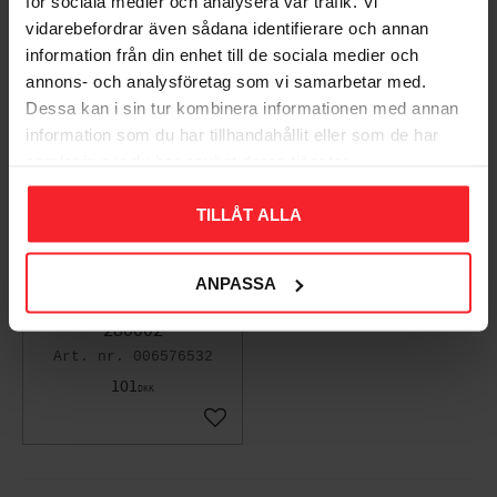
för sociala medier och analysera vår trafik. Vi
vidarebefordrar även sådana identifierare och annan
information från din enhet till de sociala medier och
annons- och analysföretag som vi samarbetar med.
Dessa kan i sin tur kombinera informationen med annan
information som du har tillhandahållit eller som de har
samlat in när du har använt deras tjänster.
TILLÅT ALLA
Træskrue TFT,
4x25mm, Rustfri
ANPASSA
Syrefast A4, Fast
280002
006576532
101
DKK
Gem som favorit