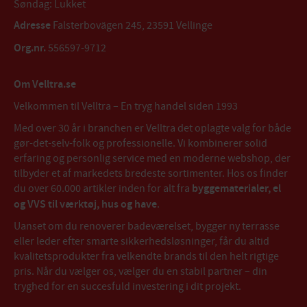
Søndag: Lukket
Adresse
Falsterbovägen 245, 23591 Vellinge
Org.nr.
556597-9712
Om Velltra.se
Velkommen til Velltra – En tryg handel siden 1993
Med over 30 år i branchen er Velltra det oplagte valg for både
gør-det-selv-folk og professionelle. Vi kombinerer solid
erfaring og personlig service med en moderne webshop, der
tilbyder et af markedets bredeste sortimenter. Hos os finder
du over 60.000 artikler inden for alt fra
byggematerialer, el
og VVS til værktøj, hus og have
.
Uanset om du renoverer badeværelset, bygger ny terrasse
eller leder efter smarte sikkerhedsløsninger, får du altid
kvalitetsprodukter fra velkendte brands til den helt rigtige
pris. Når du vælger os, vælger du en stabil partner – din
tryghed for en succesfuld investering i dit projekt.