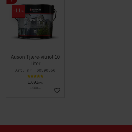
11
%
Auson Tjære-vitriol 10
Liter
60590556
1.691
DKK
1.900
DKK
Gem som favorit