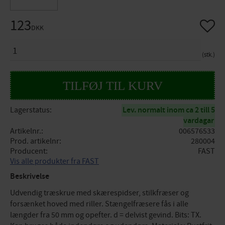
123
Gem so
DKK
ANTAL
stk.
Lagerstatus
Lev. normalt inom ca 2 till 5
vardagar
Artikelnr.
006576533
Prod. artikelnr
280004
Producent
FAST
Vis alle produkter fra FAST
Beskrivelse
Udvendig træskrue med skærespidser, stilkfræser og
forsænket hoved med riller. Stængelfræsere fås i alle
længder fra 50 mm og opefter. d = delvist gevind. Bits: TX.