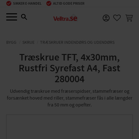
SIKKER E-HANDEL
ALTID GODE PRISER
Menu
INDKØ
FAVORIT
BYGG
SKRUE
TRÆSKRUER INDENDØRS OG UDENDØRS
Træskrue TFT, 4x30mm,
Rustfri Syrefast A4, Fast
280004
Udvendig træskrue med fræserspidser, stammefræser og
forsænket hoved med riller, stammefræser fås i alle længder
fra 50 mm og opefter.