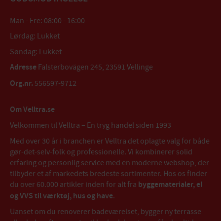
Man - Fre: 08:00 - 16:00
Lørdag: Lukket
Søndag: Lukket
Adresse
Falsterbovägen 245, 23591 Vellinge
Org.nr.
556597-9712
Om Velltra.se
Velkommen til Velltra – En tryg handel siden 1993
Med over 30 år i branchen er Velltra det oplagte valg for både
gør-det-selv-folk og professionelle. Vi kombinerer solid
erfaring og personlig service med en moderne webshop, der
tilbyder et af markedets bredeste sortimenter. Hos os finder
du over 60.000 artikler inden for alt fra
byggematerialer, el
og VVS til værktøj, hus og have
.
Uanset om du renoverer badeværelset, bygger ny terrasse