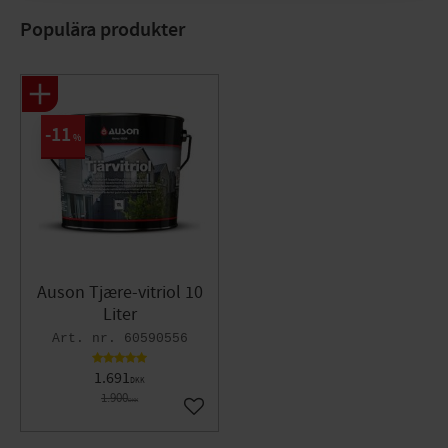
Populära produkter
11
%
Auson Tjære-vitriol 10
Liter
60590556
1.691
DKK
1.900
DKK
Gem som favorit