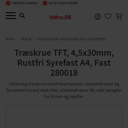
SIKKER E-HANDEL
ALTID GODE PRISER
Menu
INDKØ
FAVORIT
BYGG
SKRUE
TRÆSKRUER INDENDØRS OG UDENDØRS
Træskrue TFT, 4,5x30mm,
Rustfri Syrefast A4, Fast
280018
Udvendig træskrue med fræserspidser, stammefræser og
forsænket hoved med riller, stammefræser fås i alle længder
fra 50 mm og opefter.