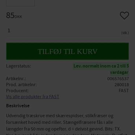
85
Gem so
DKK
ANTAL
stk.
Lagerstatus
Lev. normalt inom ca 2 till 5
vardagar
Artikelnr.
006576537
Prod. artikelnr
280018
Producent
FAST
Vis alle produkter fra FAST
Beskrivelse
Udvendig træskrue med skærespidser, stilkfræser og
forsænket hoved med riller. Stængelfræsere fås i alle
længder fra 50 mm og opefter. d = delvist gevind. Bits: TX.