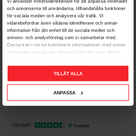
Vi använder enhetsidentifierare för att anpassa innehållet
DKK
DKK
och annonserna till användarna, tillhandahålla funktioner
Gem som favorit
Gem so
för sociala medier och analysera vår trafik. Vi
vidarebefordrar även sådana identifierare och annan
information från din enhet till de sociala medier och
Bedømmelser
annons- och analysföretag som vi samarbetar med.
Dessa kan i sin tur kombinera informationen med annan
Dig
information som du har tillhandahållit eller som de har
samlat in när du har använt deras tjänster.
TILLÅT ALLA
ANPASSA
Bliv den første, der giver en bedømmelse.