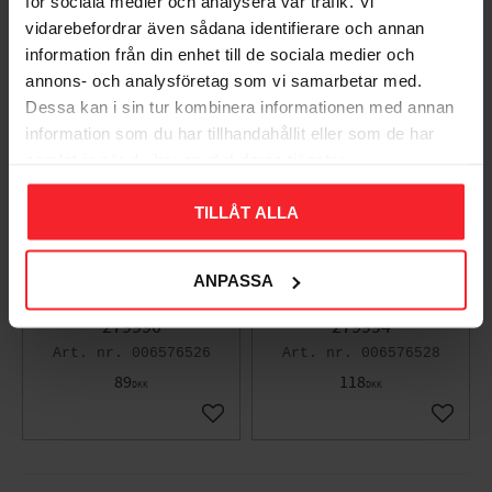
för sociala medier och analysera vår trafik. Vi
vidarebefordrar även sådana identifierare och annan
information från din enhet till de sociala medier och
annons- och analysföretag som vi samarbetar med.
Dessa kan i sin tur kombinera informationen med annan
information som du har tillhandahållit eller som de har
samlat in när du har använt deras tjänster.
TILLÅT ALLA
Træskrue TFT,
Træskrue TFT,
3,5x20mm, Rustfri
3,5x30mm, Rustfri
ANPASSA
Syrefast A4, Fast
Syrefast A4, Fast
279990
279994
006576526
006576528
89
118
DKK
DKK
Gem som favorit
Gem so