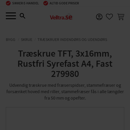
SIKKER E-HANDEL
ALTID GODE PRISER
Menu
INDKØ
FAVORIT
BYGG
SKRUE
TRÆSKRUER INDENDØRS OG UDENDØRS
Træskrue TFT, 3x16mm,
Rustfri Syrefast A4, Fast
279980
Udvendig træskrue med fræserspidser, stammefræser og
forsænket hoved med riller, stammefræser fås i alle længder
fra 50 mm og opefter.