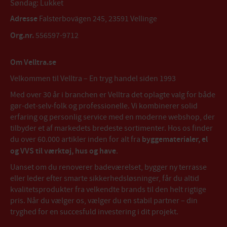
Søndag: Lukket
Adresse
Falsterbovägen 245, 23591 Vellinge
Org.nr.
556597-9712
Om Velltra.se
Velkommen til Velltra – En tryg handel siden 1993
Med over 30 år i branchen er Velltra det oplagte valg for både
gør-det-selv-folk og professionelle. Vi kombinerer solid
erfaring og personlig service med en moderne webshop, der
tilbyder et af markedets bredeste sortimenter. Hos os finder
du over 60.000 artikler inden for alt fra
byggematerialer, el
og VVS til værktøj, hus og have
.
Uanset om du renoverer badeværelset, bygger ny terrasse
eller leder efter smarte sikkerhedsløsninger, får du altid
kvalitetsprodukter fra velkendte brands til den helt rigtige
pris. Når du vælger os, vælger du en stabil partner – din
tryghed for en succesfuld investering i dit projekt.