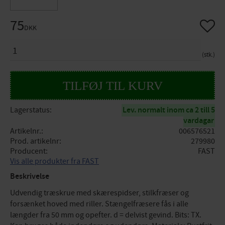
75
Gem so
DKK
ANTAL
stk.
Lagerstatus
Lev. normalt inom ca 2 till 5
vardagar
Artikelnr.
006576521
Prod. artikelnr
279980
Producent
FAST
Vis alle produkter fra FAST
Beskrivelse
Udvendig træskrue med skærespidser, stilkfræser og
forsænket hoved med riller. Stængelfræsere fås i alle
længder fra 50 mm og opefter. d = delvist gevind. Bits: TX.