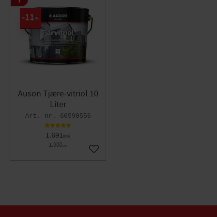
11
%
Auson Tjære-vitriol 10
Liter
60590556
1.691
DKK
1.900
DKK
Gem som favorit