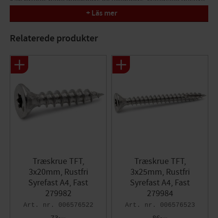
Kan bruges både indendørs og udendørs. Materiale: Rustfrit
Syrefast A4 stål, korrosivitetsklasse: C5. Kan. BRK=200.
+ Läs mer
Dimension d x L: 3x16mm
Relaterede produkter
Gevindlængde: 16mm
Bit Torx: T10
Træskrue TFT,
Træskrue TFT,
3x20mm, Rustfri
3x25mm, Rustfri
Syrefast A4, Fast
Syrefast A4, Fast
279982
279984
006576522
006576523
73
86