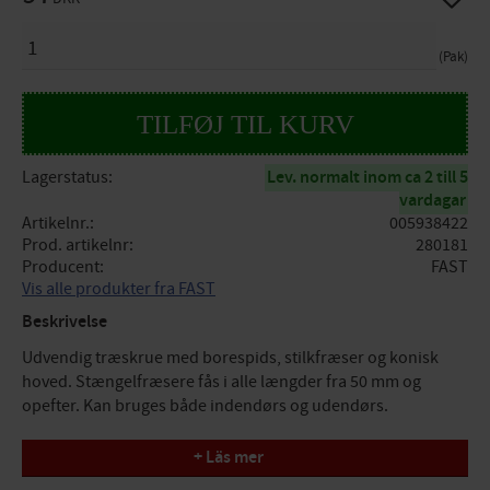
ANTAL
Pak
Lagerstatus
Lev. normalt inom ca 2 till 5
vardagar
Artikelnr.
005938422
Prod. artikelnr
280181
Producent
FAST
Vis alle produkter fra FAST
Beskrivelse
Udvendig træskrue med borespids, stilkfræser og konisk
hoved. Stængelfræsere fås i alle længder fra 50 mm og
opefter. Kan bruges både indendørs og udendørs.
Specifikationer
+ Läs mer
Overfladebehandling: ZiniC-4