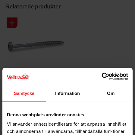
Korrosivitetsklasse: C4
Relaterede produkter
Bits: Torx
Antal/pakke: 100 stk
Træskrue Kullrig TKT
6x80mm 100stk Fast
Samtycke
Information
Om
280185
005938424
171
DKK
Denna webbplats använder cookies
Gem som favorit
Vi använder enhetsidentifierare för att anpassa innehållet
och annonserna till användarna, tillhandahålla funktioner