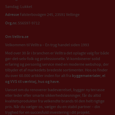
Søndag: Lukket
Adresse
Falsterbovägen 245, 23591 Vellinge
Org.nr.
556597-9712
Om Velltra.se
Velkommen til Velltra – En tryg handel siden 1993
Med over 30 år i branchen er Velltra det oplagte valg for både
gør-det-selv-folk og professionelle. Vi kombinerer solid
erfaring og personlig service med en moderne webshop, der
tilbyder et af markedets bredeste sortimenter. Hos os finder
du over 60.000 artikler inden for alt fra
byggematerialer, el
og VVS til værktøj, hus og have
.
Uanset om du renoverer badeværelset, bygger ny terrasse
eller leder efter smarte sikkerhedsløsninger, får du altid
kvalitetsprodukter fra velkendte brands til den helt rigtige
pris. Når du vælger os, vælger du en stabil partner – din
tryghed for en succesfuld investering i dit projekt.