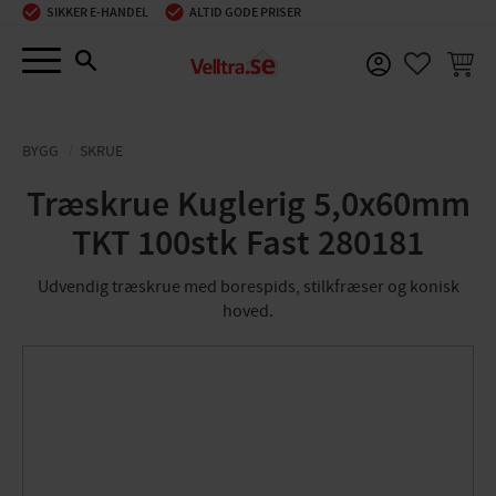
SIKKER E-HANDEL
ALTID GODE PRISER
Menu
INDKØ
FAVORIT
BYGG
SKRUE
Træskrue Kuglerig 5,0x60mm
TKT 100stk Fast 280181
Udvendig træskrue med borespids, stilkfræser og konisk
hoved.