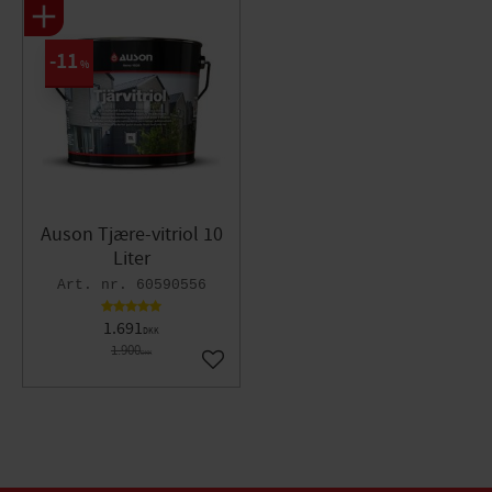
11
%
Auson Tjære-vitriol 10
Liter
60590556
1.691
DKK
1.900
DKK
Gem som favorit