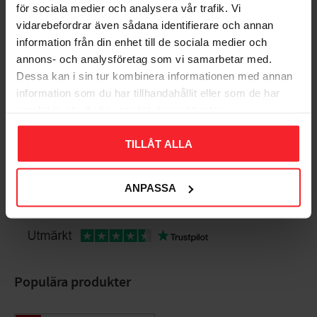
för sociala medier och analysera vår trafik. Vi
Bedømmelser
vidarebefordrar även sådana identifierare och annan
information från din enhet till de sociala medier och
annons- och analysföretag som vi samarbetar med.
Dig
Dessa kan i sin tur kombinera informationen med annan
information som du har tillhandahållit eller som de har
samlat in när du har använt deras tjänster.
TILLÅT ALLA
Bliv den første, der giver en bedømmelse.
ANPASSA
Populära produkter