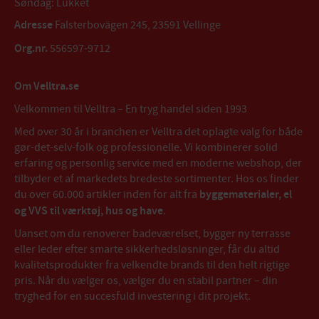
Søndag: Lukket
Adresse
Falsterbovägen 245, 23591 Vellinge
Org.nr.
556597-9712
Om Velltra.se
Velkommen til Velltra – En tryg handel siden 1993
Med over 30 år i branchen er Velltra det oplagte valg for både
gør-det-selv-folk og professionelle. Vi kombinerer solid
erfaring og personlig service med en moderne webshop, der
tilbyder et af markedets bredeste sortimenter. Hos os finder
du over 60.000 artikler inden for alt fra
byggematerialer, el
og VVS til værktøj, hus og have
.
Uanset om du renoverer badeværelset, bygger ny terrasse
eller leder efter smarte sikkerhedsløsninger, får du altid
kvalitetsprodukter fra velkendte brands til den helt rigtige
pris. Når du vælger os, vælger du en stabil partner – din
tryghed for en succesfuld investering i dit projekt.