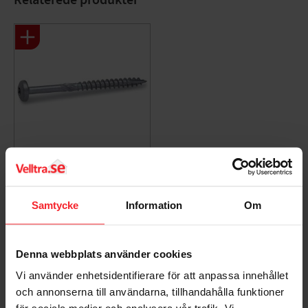
Bits: Torx
Antal/pakke: 200 stk
Træskrue Kullrig TKT
6x80mm 100stk Fast
280185
Samtycke
Information
Om
005938424
171
DKK
Denna webbplats använder cookies
Gem som favorit
Vi använder enhetsidentifierare för att anpassa innehållet
och annonserna till användarna, tillhandahålla funktioner