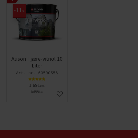
11
%
Auson Tjære-vitriol 10
Liter
60590556
1.691
DKK
1.900
DKK
Gem som favorit