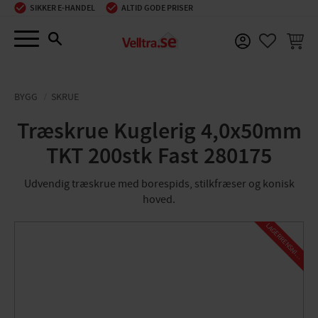
SIKKER E-HANDEL
ALTID GODE PRISER
Menu
INDKØ
FAVORIT
BYGG
SKRUE
Træskrue Kuglerig 4,0x50mm
TKT 200stk Fast 280175
Udvendig træskrue med borespids, stilkfræser og konisk
hoved.
L
A
G
E
R
R
E
N
S
N
I
N
G