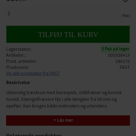
ANTAL
Pak
3 Pak på lager
Lagerstatus
Artikelnr.
005938419
Prod. artikelnr
280175
Producent
FAST
Vis alle produkter fra FAST
Beskrivelse
Udvendig træskrue med borespids, stilkfræser og konisk
hoved. Stængelfræsere fås i alle længder fra 50 mm og
opefter. Kan bruges både indendørs og udendørs.
Specifikationer
+ Läs mer
Korrosivitetsklasse: C4
Overfladebehandling: ZiniC-4
Relaterede produkter