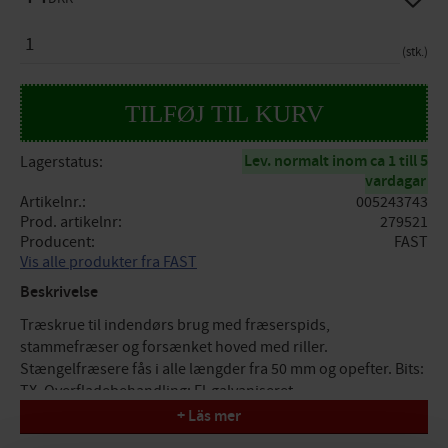
ANTAL
stk.
Lev. normalt inom ca 1 till 5
Lagerstatus
vardagar
Artikelnr.
005243743
Prod. artikelnr
279521
Producent
FAST
Vis alle produkter fra FAST
Beskrivelse
Træskrue til indendørs brug med fræserspids,
stammefræser og forsænket hoved med riller.
Stængelfræsere fås i alle længder fra 50 mm og opefter. Bits:
TX. Overfladebehandling: El-galvaniseret.
+ Läs mer
Specifikationer