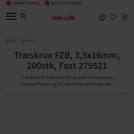
SIKKER E-HANDEL
ALTID GODE PRISER
Menu
INDKØ
FAVORIT
BYGG
SKRUE
Træskrue FZB, 3,5x16mm,
200stk, Fast 279521
Træskrue til indendørs brug med fræserspids,
stammefræser og forsænket hoved med riller.