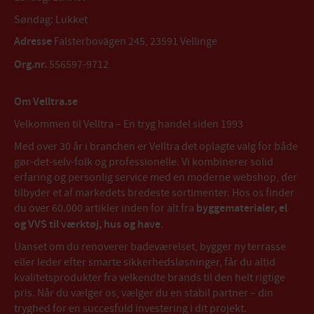
Søndag: Lukket
Adresse
Falsterbovägen 245, 23591 Vellinge
Org.nr.
556597-9712
Om Velltra.se
Velkommen til Velltra – En tryg handel siden 1993
Med over 30 år i branchen er Velltra det oplagte valg for både
gør-det-selv-folk og professionelle. Vi kombinerer solid
erfaring og personlig service med en moderne webshop, der
tilbyder et af markedets bredeste sortimenter. Hos os finder
du over 60.000 artikler inden for alt fra
byggematerialer, el
og VVS til værktøj, hus og have
.
Uanset om du renoverer badeværelset, bygger ny terrasse
eller leder efter smarte sikkerhedsløsninger, får du altid
kvalitetsprodukter fra velkendte brands til den helt rigtige
pris. Når du vælger os, vælger du en stabil partner – din
tryghed for en succesfuld investering i dit projekt.