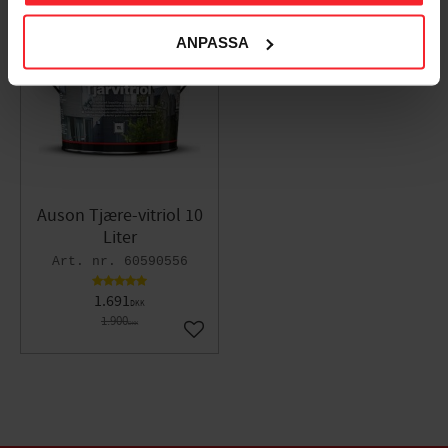
ANPASSA
11
%
Auson Tjære-vitriol 10
Liter
60590556
1.691
DKK
1.900
DKK
Gem som favorit