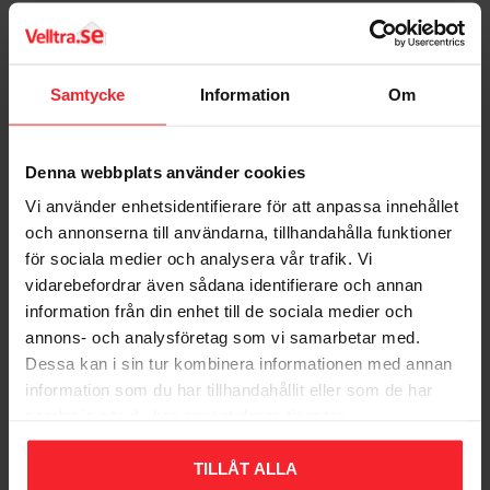
Bit Torx: T10. 3,5 x 16 mm
Antal: 200stk
Bedømmelser
Samtycke
Information
Om
Dig
Denna webbplats använder cookies
Vi använder enhetsidentifierare för att anpassa innehållet
och annonserna till användarna, tillhandahålla funktioner
för sociala medier och analysera vår trafik. Vi
Bliv den første, der giver en bedømmelse.
vidarebefordrar även sådana identifierare och annan
information från din enhet till de sociala medier och
annons- och analysföretag som vi samarbetar med.
Dessa kan i sin tur kombinera informationen med annan
information som du har tillhandahållit eller som de har
samlat in när du har använt deras tjänster.
Populära produkter
TILLÅT ALLA