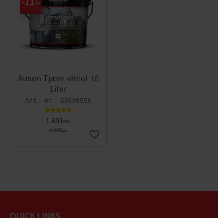
11
%
Auson Tjære-vitriol 10
Liter
60590556
1.691
DKK
1.900
DKK
Gem som favorit
QUICK LINKS