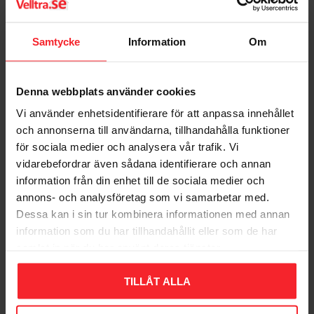
Samtycke
Information
Om
Denna webbplats använder cookies
Vi använder enhetsidentifierare för att anpassa innehållet
och annonserna till användarna, tillhandahålla funktioner
för sociala medier och analysera vår trafik. Vi
Træskrue FZB
vidarebefordrar även sådana identifierare och annan
5,0x100mm 100stk Fast
information från din enhet till de sociala medier och
279591
annons- och analysföretag som vi samarbetar med.
005243778
Dessa kan i sin tur kombinera informationen med annan
114
DKK
information som du har tillhandahållit eller som de har
Gem som favorit
samlat in när du har använt deras tjänster.
TILLÅT ALLA
Bedømmelser