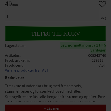
49
Gem so
DKK
ANTAL
stk.
Lev. normalt inom ca 1 till 5
Lagerstatus
vardagar
Artikelnr.
005243740
Prod. artikelnr
279515
Producent
FAST
Vis alle produkter fra FAST
Beskrivelse
Træskrue til indendørs brug med fræserspids,
stammefræser og forsænket hoved med riller.
Stængelfræsere fås i alle længder fra 50 mm og opefter. Bits:
TX. Overfladebehandling: El-galvaniseret. Bit Torx: T10.
3,0x35 mm. Antal 200 stk.
+ Läs mer