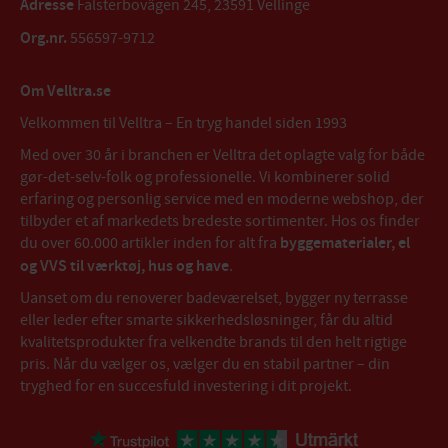
Adresse
Falsterbovägen 245, 23591 Vellinge
Org.nr.
556597-9712
Om Velltra.se
Velkommen til Velltra – En tryg handel siden 1993
Med over 30 år i branchen er Velltra det oplagte valg for både
gør-det-selv-folk og professionelle. Vi kombinerer solid
erfaring og personlig service med en moderne webshop, der
tilbyder et af markedets bredeste sortimenter. Hos os finder
du over 60.000 artikler inden for alt fra
byggematerialer, el
og VVS til værktøj, hus og have
.
Uanset om du renoverer badeværelset, bygger ny terrasse
eller leder efter smarte sikkerhedsløsninger, får du altid
kvalitetsprodukter fra velkendte brands til den helt rigtige
pris. Når du vælger os, vælger du en stabil partner – din
tryghed for en succesfuld investering i dit projekt.