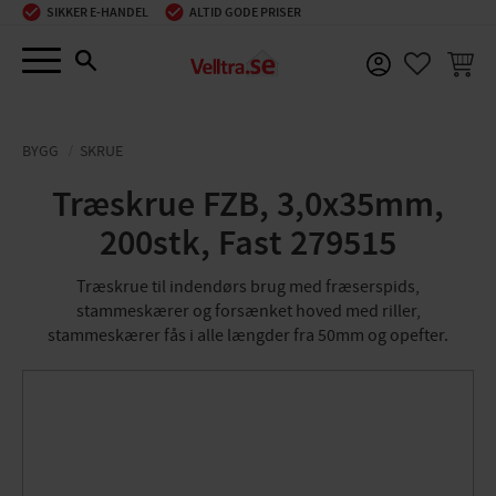
SIKKER E-HANDEL
ALTID GODE PRISER
Menu
INDKØ
FAVORIT
BYGG
SKRUE
Træskrue FZB, 3,0x35mm,
200stk, Fast 279515
Træskrue til indendørs brug med fræserspids,
stammeskærer og forsænket hoved med riller,
stammeskærer fås i alle længder fra 50mm og opefter.