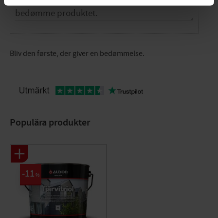
Bliv den første, der giver en bedømmelse.
Populära produkter
11
%