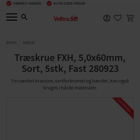
SIKKER E-HANDEL
ALTID GODE PRISER
Menu
INDKØ
FAVORIT
BYGG
SKRUE
Træskrue FXH, 5,0x60mm,
Sort, 5stk, Fast 280923
Forsænket kranium, sortforkromet og hærdet, kan også
bruges i hårde materialer.
L
A
G
E
R
R
E
N
S
N
I
N
G