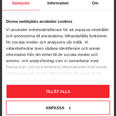
Samtycke
Information
Om
Denna webbplats använder cookies
Vi använder enhetsidentifierare för att anpassa innehållet
Träskruv FXH
och annonserna till användarna, tillhandahålla funktioner
3,5x25mm Svart 10st
för sociala medier och analysera vår trafik. Vi
Fast 280907
vidarebefordrar även sådana identifierare och annan
005243714
information från din enhet till de sociala medier och
26
DKK
annons- och analysföretag som vi samarbetar med.
Gem som favorit
Dessa kan i sin tur kombinera informationen med annan
information som du har tillhandahållit eller som de har
samlat in när du har använt deras tjänster.
Bedømmelser
TILLÅT ALLA
Dig
ANPASSA