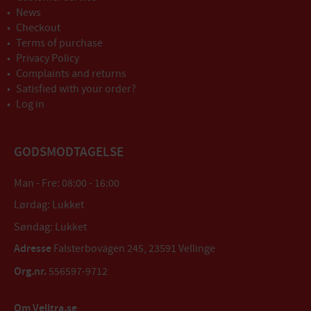
News
Checkout
Terms of purchase
Privacy Policy
Complaints and returns
Satisfied with your order?
Log in
GODSMODTAGELSE
Man - Fre: 08:00 - 16:00
Lørdag: Lukket
Søndag: Lukket
Adresse
Falsterbovägen 245, 23591 Vellinge
Org.nr.
556597-9712
Om Velltra.se