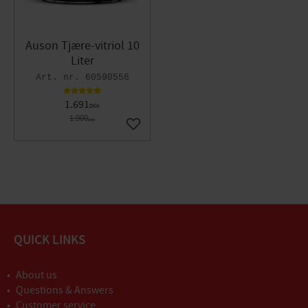
Auson Tjære-vitriol 10
Liter
60590556
1.691
DKK
1.900
DKK
Gem som favorit
QUICK LINKS
About us
Questions & Answers
Customer service