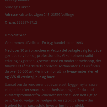
Søndag: Lukket
Adresse
Falsterbovägen 245, 23591 Vellinge
Org.nr.
556597-9712
Om Velltra.se
Velkommen til Velltra – En tryg handel siden 1993
Med over 30 år i branchen er Velltra det oplagte valg for både
gør-det-selv-folk og professionelle. Vi kombinerer solid
erfaring og personlig service med en moderne webshop, der
tilbyder et af markedets bredeste sortimenter. Hos os finder
du over 60.000 artikler inden for alt fra
byggematerialer, el
og VVS til værktøj, hus og have
.
Uanset om du renoverer badeværelset, bygger ny terrasse
eller leder efter smarte sikkerhedsløsninger, får du altid
kvalitetsprodukter fra velkendte brands til den helt rigtige
pris. Når du vælger os, vælger du en stabil partner – din
tryghed for en succesfuld investering i dit projekt.