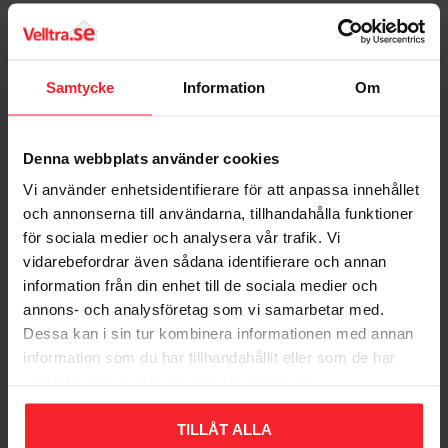
TX. Mål henholdsvis 8,0x40 og 8x50 er særligt velegnede til
brug sammen med stangholdere og jordankre. d = delvist
Bedømmelser
gevind. CE-mærket EN14592. Overfladebehandling: ZF Max,
korrosivitetsklasse C4. Typegodkendelsesattest SITAC
Samtycke
Information
Om
Dig
0044/07.
Denna webbplats använder cookies
Vi använder enhetsidentifierare för att anpassa innehållet
och annonserna till användarna, tillhandahålla funktioner
för sociala medier och analysera vår trafik. Vi
Bliv den første, der giver en bedømmelse.
vidarebefordrar även sådana identifierare och annan
information från din enhet till de sociala medier och
annons- och analysföretag som vi samarbetar med.
Dessa kan i sin tur kombinera informationen med annan
information som du har tillhandahållit eller som de har
samlat in när du har använt deras tjänster.
Populära produkter
TILLÅT ALLA