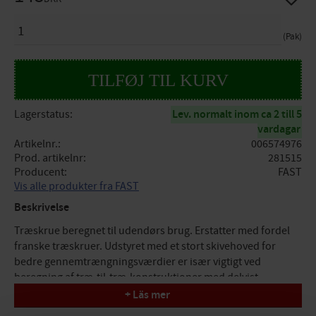
ANTAL
Pak
Lagerstatus
Lev. normalt inom ca 2 till 5
vardagar
Artikelnr.
006574976
Prod. artikelnr
281515
Producent
FAST
Vis alle produkter fra FAST
Beskrivelse
Træskrue beregnet til udendørs brug. Erstatter med fordel
franske træskruer. Udstyret med et stort skivehoved for
bedre gennemtrængningsværdier er især vigtigt ved
beregning af træ-til-træ-konstruktioner med delvist
gevindskårne skruer. Skruen har en fræserspids,
+ Läs mer
stammeskærer på alle skruer med en længde >50 mm. Bits: