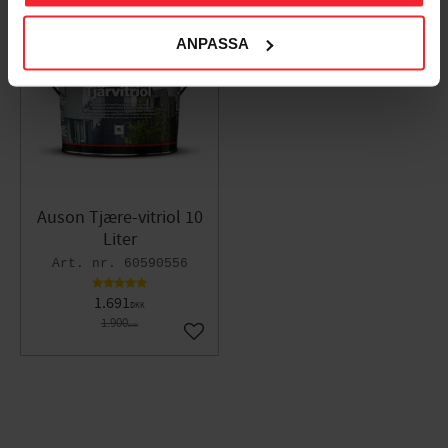
ANPASSA
11
%
Auson Tjære-vitriol 10
Liter
60590556
1.691
DKK
1.900
DKK
Gem som favorit