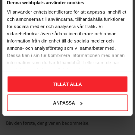
Denna webbplats använder cookies
Stål 50stk Fast 281605
Vi använder enhetsidentifierare för att anpassa innehållet
006975771
och annonserna till användarna, tillhandahålla funktioner
247
DKK
för sociala medier och analysera vår trafik. Vi
Gem som favorit
vidarebefordrar även sådana identifierare och annan
information från din enhet till de sociala medier och
annons- och analysföretag som vi samarbetar med.
Dessa kan i sin tur kombinera informationen med annan
Bedømmelser
information som du har tillhandahållit eller som de har
samlat in när du har använt deras tjänster.
Dig
TILLÅT ALLA
ANPASSA
Bliv den første, der giver en bedømmelse.