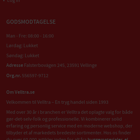
Log in
GODSMODTAGELSE
Man - Fre: 08:00 - 16:00
Lørdag: Lukket
Søndag: Lukket
Adresse
Falsterbovägen 245, 23591 Vellinge
Org.nr.
556597-9712
Om Velltra.se
Velkommen til Velltra – En tryg handel siden 1993
Med over 30 år i branchen er Velltra det oplagte valg for både
gør-det-selv-folk og professionelle. Vi kombinerer solid
erfaring og personlig service med en moderne webshop, der
tilbyder et af markedets bredeste sortimenter. Hos os finder
du over 60.000 artikler inden for alt fra
byggematerialer, el