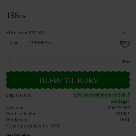
198
DKK
Price from 178DKK
2
178DKK
10
Gem so
/
PAK
PAK
%
ANTAL
Pak
Lagerstatus
Lev. normalt inom ca 2 till 5
vardagar
Artikelnr.
006975769
Prod. artikelnr
281601
Producent
FAST
Vis alle produkter fra FAST
Beskrivelse