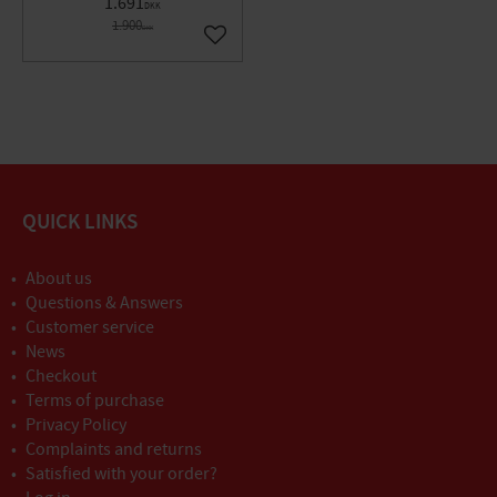
1.691
DKK
1.900
DKK
Gem som favorit
QUICK LINKS
About us
Questions & Answers
Customer service
News
Checkout
Terms of purchase
Privacy Policy
Complaints and returns
Satisfied with your order?