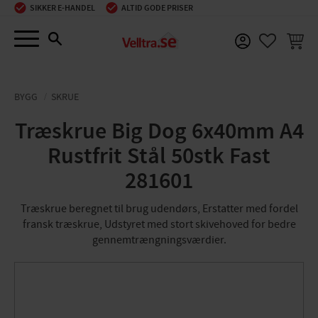
SIKKER E-HANDEL
ALTID GODE PRISER
Menu
INDKØ
FAVORIT
BYGG
SKRUE
Træskrue Big Dog 6x40mm A4
Rustfrit Stål 50stk Fast
281601
Træskrue beregnet til brug udendørs, Erstatter med fordel
fransk træskrue, Udstyret med stort skivehoved for bedre
gennemtrængningsværdier.