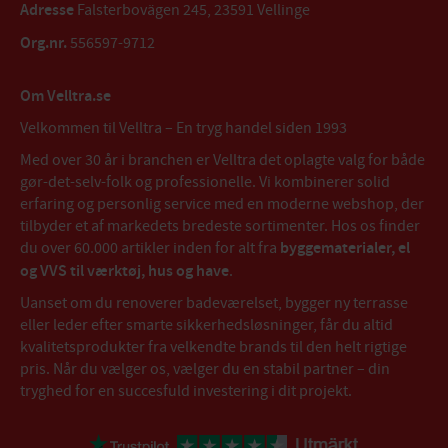
Adresse
Falsterbovägen 245, 23591 Vellinge
Org.nr.
556597-9712
Om Velltra.se
Velkommen til Velltra – En tryg handel siden 1993
Med over 30 år i branchen er Velltra det oplagte valg for både
gør-det-selv-folk og professionelle. Vi kombinerer solid
erfaring og personlig service med en moderne webshop, der
tilbyder et af markedets bredeste sortimenter. Hos os finder
du over 60.000 artikler inden for alt fra
byggematerialer, el
og VVS til værktøj, hus og have
.
Uanset om du renoverer badeværelset, bygger ny terrasse
eller leder efter smarte sikkerhedsløsninger, får du altid
kvalitetsprodukter fra velkendte brands til den helt rigtige
pris. Når du vælger os, vælger du en stabil partner – din
tryghed for en succesfuld investering i dit projekt.