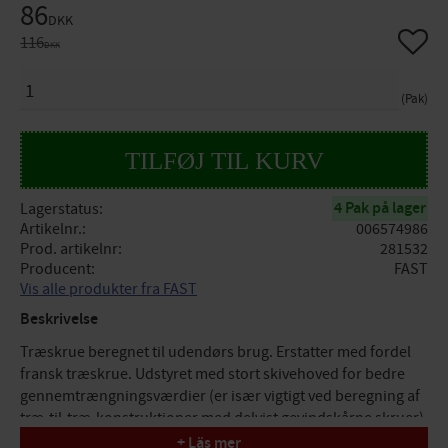
Nedsat pris:
86
DKK
Gem so
Original pris:
116
DKK
ANTAL
Pak
4 Pak på lager
Lagerstatus
Artikelnr.
006574986
Prod. artikelnr
281532
Producent
FAST
Vis alle produkter fra FAST
Beskrivelse
Træskrue beregnet til udendørs brug. Erstatter med fordel
fransk træskrue. Udstyret med stort skivehoved for bedre
gennemtrængningsværdier (er især vigtigt ved beregning af
træ-til-træ-konstruktioner med delvist gevindskårne skruer).
Skruen har en fræserspids, stammeskærer på alle skruer
+ Läs mer