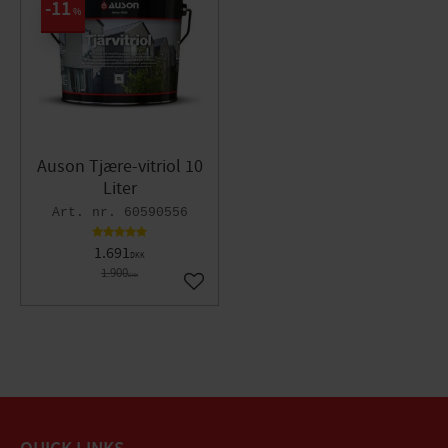
11
%
Auson Tjære-vitriol 10
Liter
60590556
1.691
DKK
1.900
DKK
Gem som favorit