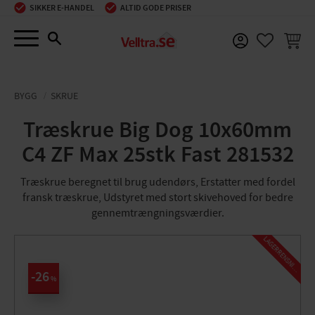
SIKKER E-HANDEL
ALTID GODE PRISER
Menu
INDKØ
FAVORIT
BYGG
SKRUE
Træskrue Big Dog 10x60mm
C4 ZF Max 25stk Fast 281532
Træskrue beregnet til brug udendørs, Erstatter med fordel
fransk træskrue, Udstyret med stort skivehoved for bedre
gennemtrængningsværdier.
L
A
G
E
R
R
E
N
S
N
I
N
G
26
%