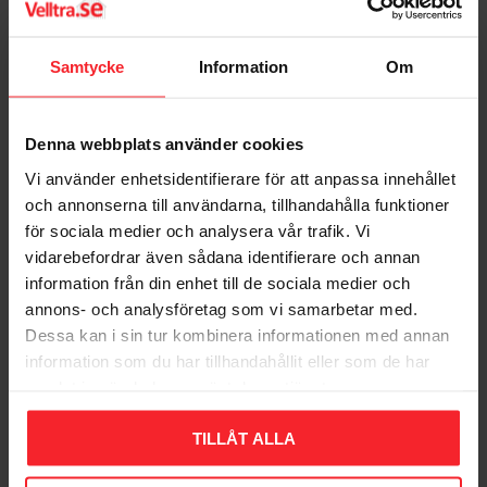
Samtycke
Information
Om
Denna webbplats använder cookies
Vi använder enhetsidentifierare för att anpassa innehållet
och annonserna till användarna, tillhandahålla funktioner
för sociala medier och analysera vår trafik. Vi
Træskrue Big Dog
vidarebefordrar även sådana identifierare och annan
10x90mm C4 ZF Max
information från din enhet till de sociala medier och
25stk Fast 281535
annons- och analysföretag som vi samarbetar med.
006571382
Dessa kan i sin tur kombinera informationen med annan
151
DKK
information som du har tillhandahållit eller som de har
samlat in när du har använt deras tjänster.
Gem som favorit
TILLÅT ALLA
Bedømmelser