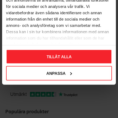
för sociala medier och analysera vår trafik. Vi
vidarebefordrar även sådana identifierare och annan
Bedømmelser
information från din enhet till de sociala medier och
annons- och analysföretag som vi samarbetar med.
Dig
Dessa kan i sin tur kombinera informationen med annan
information som du har tillhandahållit eller som de har
samlat in när du har använt deras tjänster.
TILLÅT ALLA
ANPASSA
Bliv den første, der giver en bedømmelse.
Populära produkter