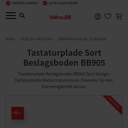
SIKKER E-HANDEL
ALTID GODE PRISER
Menu
INDKØ
FAVORIT
BYGG
LÅSE OG HÅNDTAG
DØRHÅNDTAG OG TILBEHØR
Tastaturplade Sort
Beslagsboden BB905
Tastaturplade Beslagsboden BB905 Sort Design.
Tastaturplade Matsort aluminium. Diameter 55 mm.
Gennemgående skruer.
L
A
G
E
R
R
E
N
S
N
I
N
G
4
%