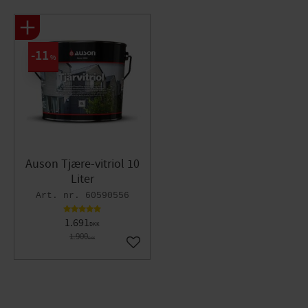
11
%
Auson Tjære-vitriol 10
Liter
60590556
1.691
DKK
1.900
DKK
Gem som favorit