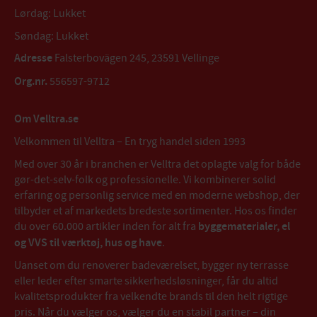
Lørdag: Lukket
Søndag: Lukket
Adresse
Falsterbovägen 245, 23591 Vellinge
Org.nr.
556597-9712
Om Velltra.se
Velkommen til Velltra – En tryg handel siden 1993
Med over 30 år i branchen er Velltra det oplagte valg for både
gør-det-selv-folk og professionelle. Vi kombinerer solid
erfaring og personlig service med en moderne webshop, der
tilbyder et af markedets bredeste sortimenter. Hos os finder
du over 60.000 artikler inden for alt fra
byggematerialer, el
og VVS til værktøj, hus og have
.
Uanset om du renoverer badeværelset, bygger ny terrasse
eller leder efter smarte sikkerhedsløsninger, får du altid
kvalitetsprodukter fra velkendte brands til den helt rigtige
pris. Når du vælger os, vælger du en stabil partner – din