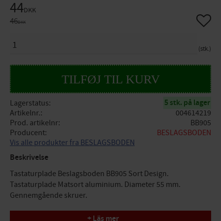
Nedsat pris:
44
DKK
Gem so
Original pris:
46
DKK
ANTAL
stk.
5 stk. på lager
Lagerstatus
Artikelnr.
004614219
Prod. artikelnr
BB905
Producent
BESLAGSBODEN
Vis alle produkter fra BESLAGSBODEN
Beskrivelse
Tastaturplade Beslagsboden BB905 Sort Design.
Tastaturplade Matsort aluminium. Diameter 55 mm.
Gennemgående skruer.
Specifikationer
+ Läs mer