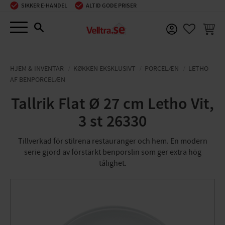
SIKKER E-HANDEL
ALTID GODE PRISER
Menu
INDKØ
FAVORIT
HJEM & INVENTAR
KØKKEN EKSKLUSIVT
PORCELÆN
LETHO
AF BENPORCELÆN
Tallrik Flat Ø 27 cm Letho Vit,
3 st 26330
Tillverkad för stilrena restauranger och hem. En modern
serie gjord av förstärkt benporslin som ger extra hög
tålighet.