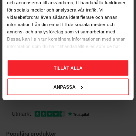
Gem som favorit
dem i gott skick länge bör du använda skölj- eller
och annonserna till användarna, tillhandahålla funktioner
spolglansmedel. Det minskar friktionen och du undviker fula
för sociala medier och analysera vår trafik. Vi
repor på dina tallrikar när du staplar dem på varandra.' Värm
vidarebefordrar även sådana identifierare och annan
aldrig ditt porslin i mikron om det är dekorerat med någon
Bedømmelser
information från din enhet till de sociala medier och
form av metall. Metallen kan reagera med att spraka och
annons- och analysföretag som vi samarbetar med.
blixtra.
Dig
Dessa kan i sin tur kombinera informationen med annan
information som du har tillhandahållit eller som de har
Fabrikat
Exxent
samlat in när du har använt deras tjänster.
Art.nr
26330
TILLÅT ALLA
Diameter
27 cm
Höjd
2.5 cm
ANPASSA
Vikt
0,820 kg(s)
Bliv den første, der giver en bedømmelse.
Antal
3 st
Populära produkter