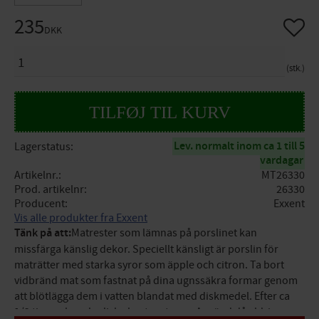
235
Gem so
DKK
ANTAL
stk.
Lev. normalt inom ca 1 till 5
Lagerstatus
vardagar
Artikelnr.
MT26330
Prod. artikelnr
26330
Producent
Exxent
Vis alle produkter fra Exxent
Tänk på att:
Matrester som lämnas på porslinet kan
missfärga känslig dekor. Speciellt känsligt är porslin för
maträtter med starka syror som äpple och citron. Ta bort
vidbränd mat som fastnat på dina ugnssäkra formar genom
att blötlägga dem i vatten blandat med diskmedel. Efter ca
1/2 timma kan du diska bort resterna. Använd då aldrig