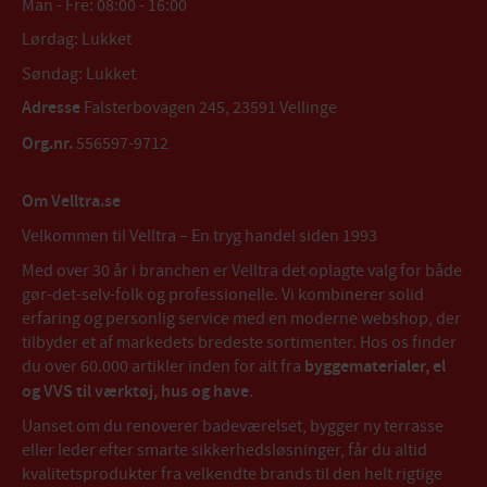
Man - Fre: 08:00 - 16:00
Lørdag: Lukket
Søndag: Lukket
Adresse
Falsterbovägen 245, 23591 Vellinge
Org.nr.
556597-9712
Om Velltra.se
Velkommen til Velltra – En tryg handel siden 1993
Med over 30 år i branchen er Velltra det oplagte valg for både
gør-det-selv-folk og professionelle. Vi kombinerer solid
erfaring og personlig service med en moderne webshop, der
tilbyder et af markedets bredeste sortimenter. Hos os finder
du over 60.000 artikler inden for alt fra
byggematerialer, el
og VVS til værktøj, hus og have
.
Uanset om du renoverer badeværelset, bygger ny terrasse
eller leder efter smarte sikkerhedsløsninger, får du altid
kvalitetsprodukter fra velkendte brands til den helt rigtige