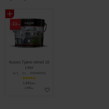
11
%
Auson Tjære-vitriol 10
Liter
60590556
1.691
DKK
1.900
DKK
Gem som favorit