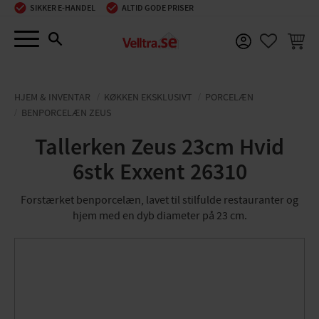
SIKKER E-HANDEL
ALTID GODE PRISER
Menu
INDKØ
FAVORIT
HJEM & INVENTAR
KØKKEN EKSKLUSIVT
PORCELÆN
BENPORCELÆN ZEUS
Tallerken Zeus 23cm Hvid
6stk Exxent 26310
Forstærket benporcelæn, lavet til stilfulde restauranter og
hjem med en dyb diameter på 23 cm.