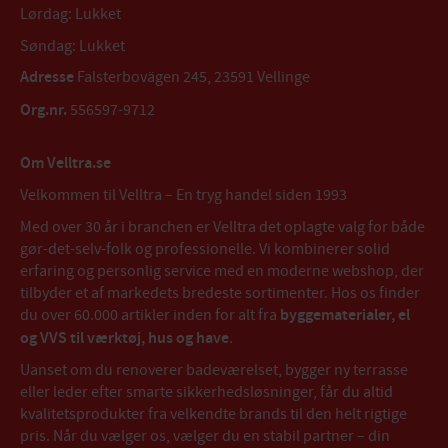
Lørdag: Lukket
Søndag: Lukket
Adresse
Falsterbovägen 245, 23591 Vellinge
Org.nr.
556597-9712
Om Velltra.se
Velkommen til Velltra – En tryg handel siden 1993
Med over 30 år i branchen er Velltra det oplagte valg for både
gør-det-selv-folk og professionelle. Vi kombinerer solid
erfaring og personlig service med en moderne webshop, der
tilbyder et af markedets bredeste sortimenter. Hos os finder
du over 60.000 artikler inden for alt fra
byggematerialer, el
og VVS til værktøj, hus og have
.
Uanset om du renoverer badeværelset, bygger ny terrasse
eller leder efter smarte sikkerhedsløsninger, får du altid
kvalitetsprodukter fra velkendte brands til den helt rigtige
pris. Når du vælger os, vælger du en stabil partner – din