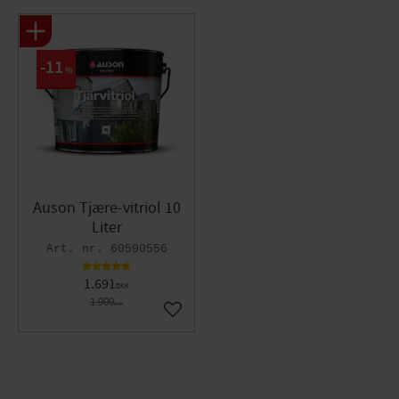
11
%
Auson Tjære-vitriol 10
Liter
60590556
1.691
DKK
1.900
DKK
Gem som favorit