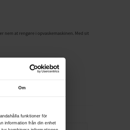
g er nem at rengøre i opvaskemaskinen. Med sit
Om
andahålla funktioner för
n information från din enhet
 tur kombinera informationen