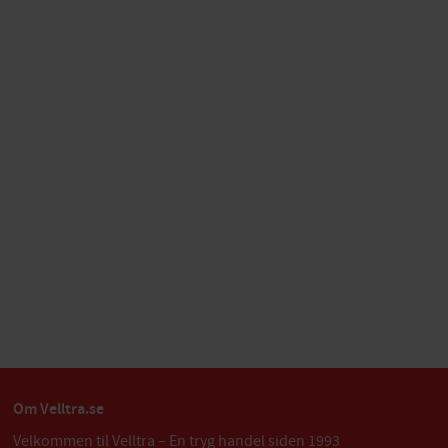
Om Velltra.se
Velkommen til Velltra – En tryg handel siden 1993