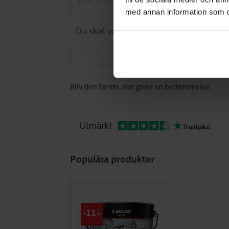
med annan information som du 
Bliv den første, der giver en bedømmelse.
Populära produkter
11
%