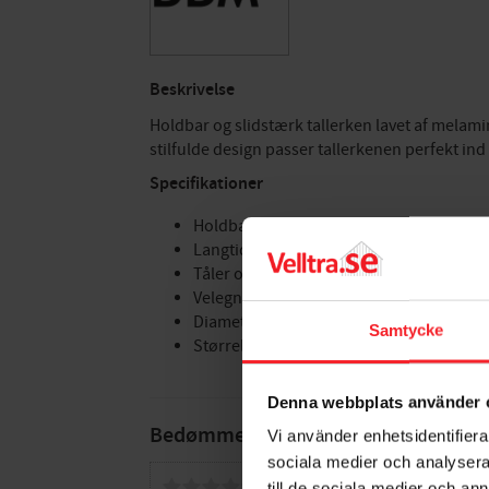
Beskrivelse
Holdbar og slidstærk tallerken lavet af melami
stilfulde design passer tallerkenen perfekt ind
Specifikationer
Holdbar
Langtidsholdbar
Tåler opvaskemaskine
Velegnet til forskellige miljøer
Diameter: 26 cm
Samtycke
Størrelse (LxBxH): 26x26x3 cm
Denna webbplats använder 
Bedømmelser
Vi använder enhetsidentifierar
sociala medier och analysera 
Dig
till de sociala medier och a