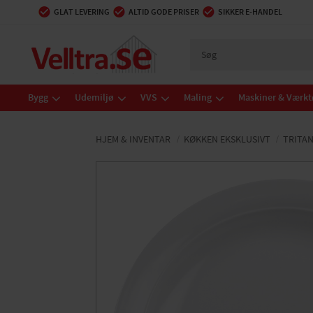
GLAT LEVERING
ALTID GODE PRISER
SIKKER E-HANDEL
Bygg
Udemiljø
VVS
Maling
Maskiner & Værkt
HJEM & INVENTAR
KØKKEN EKSKLUSIVT
TRITAN