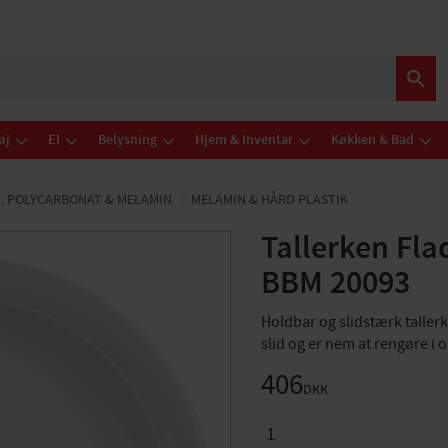
øj
El
Belysning
Hjem & Inventar
Køkken & Bad
, POLYCARBONAT & MELAMIN
MELAMIN & HÅRD PLASTIK
Tallerken Fl
BBM 20093
Holdbar og slidstærk tallerk
slid og er nem at rengøre i
406
DKK
ANTAL