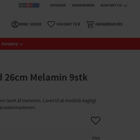
NYHEDER
VAREMÆRKER
KONTAKT OS
MINE SIDER
FAVORITTER
INDKØBSKURV
Kampanj
ad 26cm Melamin 9stk
en lavet af melamin. Lavet til at modstå dagligt
 opvaskemaskinen.
Gem som favorit
Pak