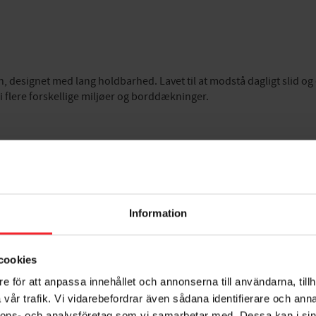
n, designet med lang holdbarhed. Lavet til at modstå dagligt slid o
 i flere forskellige miljøer og borddækninger.
Information
cookies
e för att anpassa innehållet och annonserna till användarna, tillh
vår trafik. Vi vidarebefordrar även sådana identifierare och anna
nnons- och analysföretag som vi samarbetar med. Dessa kan i sin