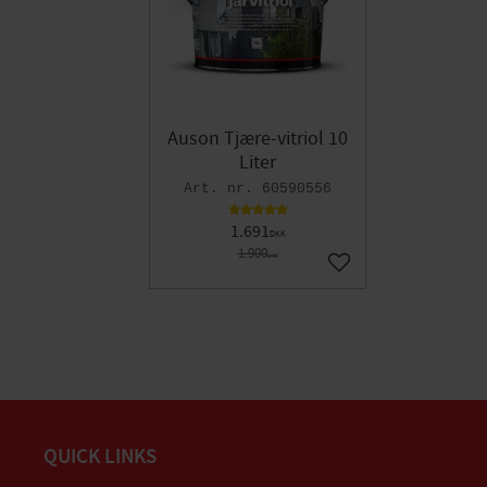
Auson Tjære-vitriol 10
Liter
60590556
1.691
DKK
1.900
DKK
Gem som favorit
QUICK LINKS