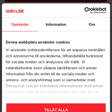
service.
Specifikationer
Bedømmelser
Smukt mønstret kant
Samtycke
Information
Om
Tidløst design
Dig
Kantmodstandsdygtig
Kan stables
Diameter: 22,5 cm
Denna webbplats använder cookies
Størrelse (LxBxH): 22,5x22,5x3,2 cm
Vi använder enhetsidentifierare för att anpassa innehållet
Antal/pakke: 6 stk
och annonserna till användarna, tillhandahålla funktioner
för sociala medier och analysera vår trafik. Vi
vidarebefordrar även sådana identifierare och annan
Bliv den første, der giver en bedømmelse.
information från din enhet till de sociala medier och
annons- och analysföretag som vi samarbetar med.
Dessa kan i sin tur kombinera informationen med annan
information som du har tillhandahållit eller som de har
samlat in när du har använt deras tjänster.
Populära produkter
TILLÅT ALLA