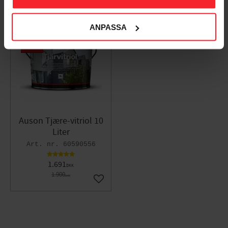
ANPASSA
11
%
Auson Tjære-vitriol 10
Liter
60590556
1.691
DKK
1.900
DKK
Gem som favorit