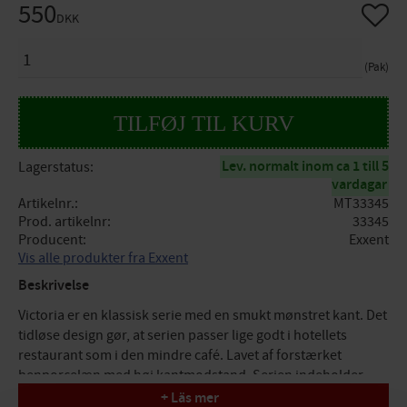
550
Gem so
DKK
ANTAL
Pak
Lev. normalt inom ca 1 till 5
Lagerstatus
vardagar
Artikelnr.
MT33345
Prod. artikelnr
33345
Producent
Exxent
Vis alle produkter fra Exxent
Beskrivelse
Victoria er en klassisk serie med en smukt mønstret kant. Det
tidløse design gør, at serien passer lige godt i hotellets
restaurant som i den mindre café. Lavet af forstærket
benporcelæn med høj kantmodstand. Serien indeholder
flere forskellige størrelser og produkter for en komplet
+ Läs mer