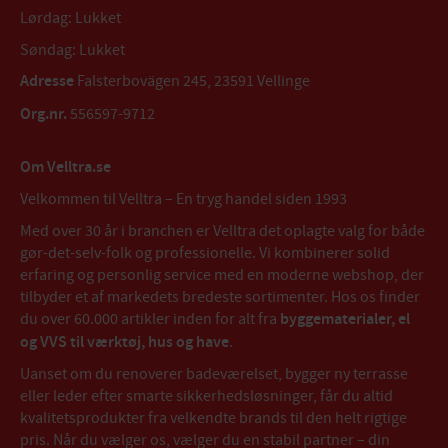
Lørdag: Lukket
Søndag: Lukket
Adresse
Falsterbovägen 245, 23591 Vellinge
Org.nr.
556597-9712
Om Velltra.se
Velkommen til Velltra – En tryg handel siden 1993
Med over 30 år i branchen er Velltra det oplagte valg for både
gør-det-selv-folk og professionelle. Vi kombinerer solid
erfaring og personlig service med en moderne webshop, der
tilbyder et af markedets bredeste sortimenter. Hos os finder
du over 60.000 artikler inden for alt fra
byggematerialer, el
og VVS til værktøj, hus og have
.
Uanset om du renoverer badeværelset, bygger ny terrasse
eller leder efter smarte sikkerhedsløsninger, får du altid
kvalitetsprodukter fra velkendte brands til den helt rigtige
pris. Når du vælger os, vælger du en stabil partner – din