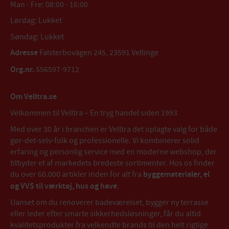
Man - Fre: 08:00 - 16:00
Lørdag: Lukket
Søndag: Lukket
Adresse
Falsterbovägen 245, 23591 Vellinge
Org.nr.
556597-9712
Om Velltra.se
Velkommen til Velltra – En tryg handel siden 1993
Med over 30 år i branchen er Velltra det oplagte valg for både
gør-det-selv-folk og professionelle. Vi kombinerer solid
erfaring og personlig service med en moderne webshop, der
tilbyder et af markedets bredeste sortimenter. Hos os finder
du over 60.000 artikler inden for alt fra
byggematerialer, el
og VVS til værktøj, hus og have
.
Uanset om du renoverer badeværelset, bygger ny terrasse
eller leder efter smarte sikkerhedsløsninger, får du altid
kvalitetsprodukter fra velkendte brands til den helt rigtige