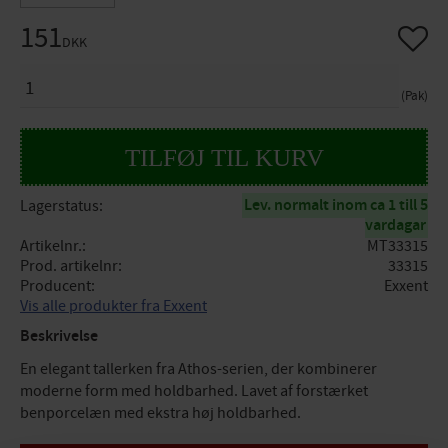
151
Gem so
DKK
ANTAL
Pak
Lev. normalt inom ca 1 till 5
Lagerstatus
vardagar
Artikelnr.
MT33315
Prod. artikelnr
33315
Producent
Exxent
Vis alle produkter fra Exxent
Beskrivelse
En elegant tallerken fra Athos-serien, der kombinerer
moderne form med holdbarhed. Lavet af forstærket
benporcelæn med ekstra høj holdbarhed.
Specifikationer