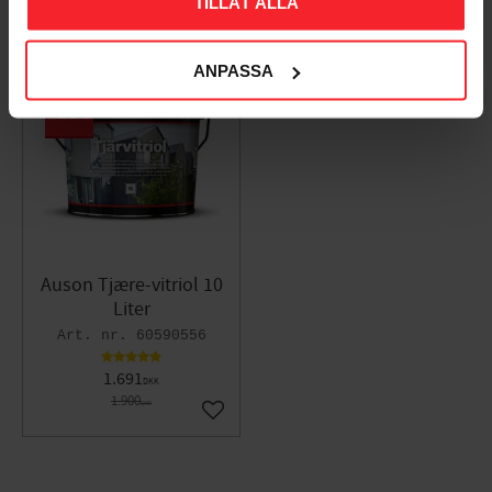
TILLÅT ALLA
ANPASSA
11
%
Auson Tjære-vitriol 10
Liter
60590556
1.691
DKK
1.900
DKK
Gem som favorit