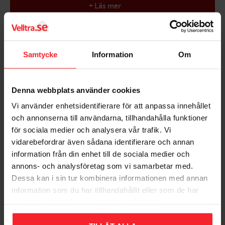
+ Läs mer
Moderne form
Slidstærk
Velegnet til offentlige miljøer
Bedømmelser
Diameter: 15 cm
Samtycke
Information
Om
Størrelse: 3 cm
Dig
Antal/pakke: 6 stk
Denna webbplats använder cookies
Vi använder enhetsidentifierare för att anpassa innehållet
och annonserna till användarna, tillhandahålla funktioner
för sociala medier och analysera vår trafik. Vi
vidarebefordrar även sådana identifierare och annan
Bliv den første, der giver en bedømmelse.
information från din enhet till de sociala medier och
annons- och analysföretag som vi samarbetar med.
Dessa kan i sin tur kombinera informationen med annan
information som du har tillhandahållit eller som de har
samlat in när du har använt deras tjänster.
Populära produkter