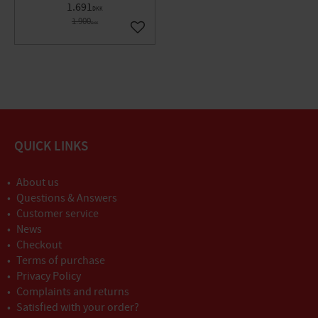
1.691
DKK
1.900
DKK
Gem som favorit
QUICK LINKS
About us
Questions & Answers
Customer service
News
Checkout
Terms of purchase
Privacy Policy
Complaints and returns
Satisfied with your order?