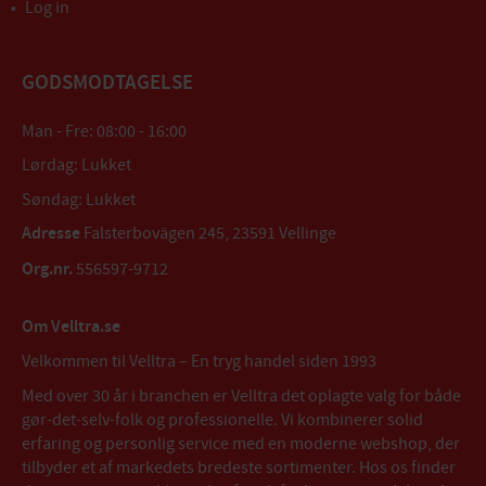
Log in
GODSMODTAGELSE
Man - Fre: 08:00 - 16:00
Lørdag: Lukket
Søndag: Lukket
Adresse
Falsterbovägen 245, 23591 Vellinge
Org.nr.
556597-9712
Om Velltra.se
Velkommen til Velltra – En tryg handel siden 1993
Med over 30 år i branchen er Velltra det oplagte valg for både
gør-det-selv-folk og professionelle. Vi kombinerer solid
erfaring og personlig service med en moderne webshop, der
tilbyder et af markedets bredeste sortimenter. Hos os finder