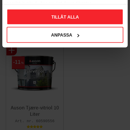
samlat in när du har använt deras tjänster.
TILLÅT ALLA
Populära produkter
ANPASSA
11
%
Auson Tjære-vitriol 10
Liter
60590556