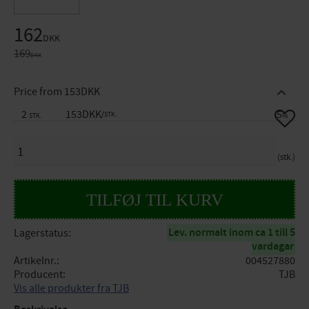
Nedsat pris:
162
DKK
Original pris:
169
DKK
Price from 153DKK
2
153DKK
5
Gem so
/
STK.
STK.
%
ANTAL
stk.
Lev. normalt inom ca 1 till 5
Lagerstatus
vardagar
Artikelnr.
004527880
Producent
TJB
Vis alle produkter fra TJB