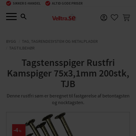
SIKKER E-HANDEL
ALTID GODE PRISER
Menu
INDKØ
FAVORIT
BYGG
TAG, TAGRENDESYSTEM OG METALPLADER
TAGTILBEHØR
Tagstensspiger Rustfri
Kamspiger 75x3,1mm 200stk,
TJB
Denne rustfri søm er beregnet til fastgørelse af betontagsten
og nocktagsten.
4
%