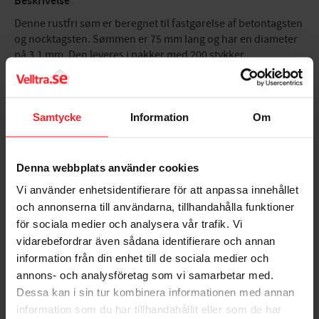
Beskrivelse
Denne rustfri søm er beregnet til fastgørelse af betontagsten
og nocktagsten. Sømmen er 75 mm lang og har en diameter
på 3,1 mm. Den leveres i pakker med 200 stykker.
+ Läs mer
Samtycke
Information
Om
Bedømmelser
Denna webbplats använder cookies
Dig
Vi använder enhetsidentifierare för att anpassa innehållet
och annonserna till användarna, tillhandahålla funktioner
för sociala medier och analysera vår trafik. Vi
vidarebefordrar även sådana identifierare och annan
information från din enhet till de sociala medier och
annons- och analysföretag som vi samarbetar med.
Dessa kan i sin tur kombinera informationen med annan
Bliv den første, der giver en bedømmelse.
information som du har tillhandahållit eller som de har