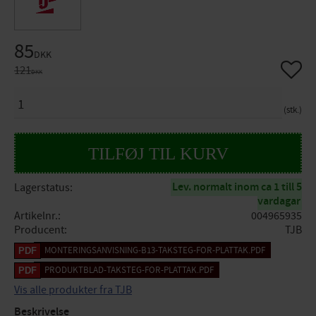
Nedsat pris:
85
DKK
Gem so
Original pris:
121
DKK
ANTAL
stk.
Lev. normalt inom ca 1 till 5
Lagerstatus
vardagar
Artikelnr.
004965935
Producent
TJB
MONTERINGSANVISNING-B13-TAKSTEG-FOR-PLATTAK.PDF
PRODUKTBLAD-TAKSTEG-FOR-PLATTAK.PDF
Vis alle produkter fra TJB
Beskrivelse