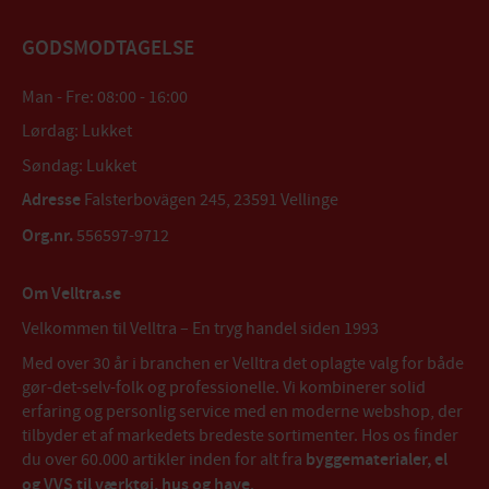
GODSMODTAGELSE
Man - Fre: 08:00 - 16:00
Lørdag: Lukket
Søndag: Lukket
Adresse
Falsterbovägen 245, 23591 Vellinge
Org.nr.
556597-9712
Om Velltra.se
Velkommen til Velltra – En tryg handel siden 1993
Med over 30 år i branchen er Velltra det oplagte valg for både
gør-det-selv-folk og professionelle. Vi kombinerer solid
erfaring og personlig service med en moderne webshop, der
tilbyder et af markedets bredeste sortimenter. Hos os finder
du over 60.000 artikler inden for alt fra
byggematerialer, el
og VVS til værktøj, hus og have
.