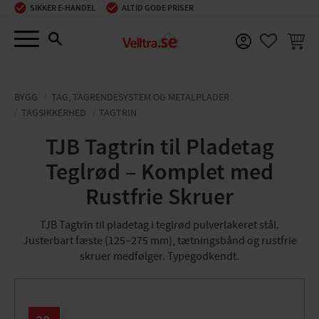
SIKKER E-HANDEL
ALTID GODE PRISER
Menu
INDKØ
FAVORIT
BYGG
TAG, TAGRENDESYSTEM OG METALPLADER
TAGSIKKERHED
TAGTRIN
TJB Tagtrin til Pladetag
Teglrød – Komplet med
Rustfrie Skruer
TJB Tagtrin til pladetag i teglrød pulverlakeret stål.
Justerbart fæste (125–275 mm), tætningsbånd og rustfrie
skruer medfølger. Typegodkendt.