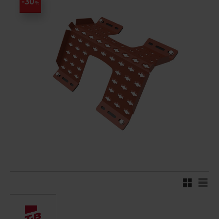
30
%
Rutenett
Liste