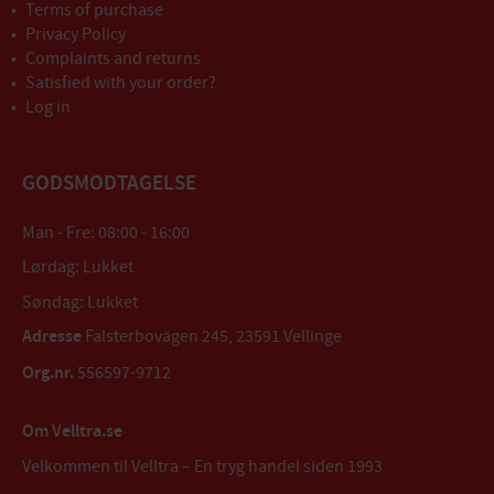
Terms of purchase
Privacy Policy
Complaints and returns
Satisfied with your order?
Log in
GODSMODTAGELSE
Man - Fre: 08:00 - 16:00
Lørdag: Lukket
Søndag: Lukket
Adresse
Falsterbovägen 245, 23591 Vellinge
Org.nr.
556597-9712
Om Velltra.se
Velkommen til Velltra – En tryg handel siden 1993