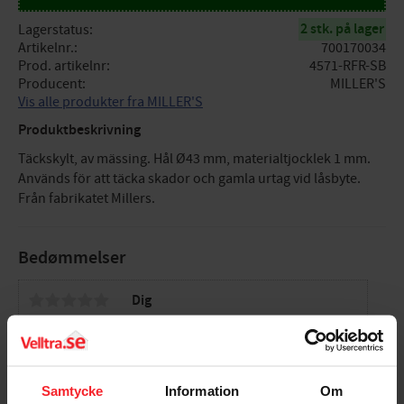
2 stk. på lager
Lagerstatus
Artikelnr.
700170034
Prod. artikelnr
4571-RFR-SB
Producent
MILLER'S
Vis alle produkter fra MILLER'S
Produktbeskrivning
Täckskylt, av mässing. Hål Ø43 mm, materialtjocklek 1 mm.
Används för att täcka skador och gamla urtag vid låsbyte.
Från fabrikatet Millers.
Bedømmelser
Dig
Samtycke
Information
Om