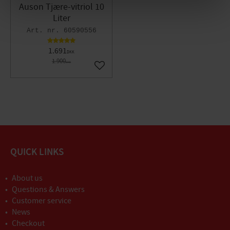
Auson Tjære-vitriol 10
Liter
60590556
1.691
DKK
1.900
DKK
Gem som favorit
QUICK LINKS
About us
Questions & Answers
Customer service
News
Checkout