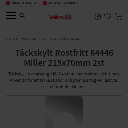
SIKKER E-HANDEL
ALTID GODE PRISER
Menu
INDKØ
FAVORIT
HJEM & INVENTAR
INVENTAR & INTERIØR
Täckskylt Rostfritt 64446
Miller 215x70mm 2st
Täckskylt, av mässing. Hål Ø43 mm, materialtjocklek 1 mm.
Används för att täcka skador och gamla urtag vid låsbyte.
Från fabrikatet Millers.