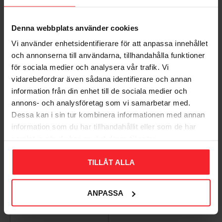
Denna webbplats använder cookies
Bliv den første, der giver en bedømmelse.
Vi använder enhetsidentifierare för att anpassa innehållet
och annonserna till användarna, tillhandahålla funktioner
för sociala medier och analysera vår trafik. Vi
vidarebefordrar även sådana identifierare och annan
information från din enhet till de sociala medier och
Populära produkter
annons- och analysföretag som vi samarbetar med.
Dessa kan i sin tur kombinera informationen med annan
information som du har tillhandahållit eller som de har
samlat in när du har använt deras tjänster.
11
%
TILLÅT ALLA
ANPASSA