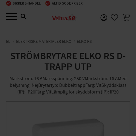
SIKKER E-HANDEL
ALTID GODE PRISER
Menu
INDKØ
FAVORIT
EL
ELEKTRISKE MATERIALER ELKO
ELKO RS
STRÖMBRYTARE ELKO RS D-
TRAPP UTP
Märkström: 16 AMärkspänning: 250 VMärkström: 16 AMed
belysning: NejBrytartyp: DubbeltrappFärg: VitSkyddsklass
(IP): IP20Färg: VitLämplig för skyddsform (IP): IP20