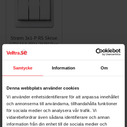
Strøm 3x1-P RS Skrue
UTV 16A IP21 250V Ren
Hvid Elko
7020160761002
271
DKK
Samtycke
Information
Om
Gem som favorit
Denna webbplats använder cookies
Vi använder enhetsidentifierare för att anpassa innehållet
Bedømmelser
och annonserna till användarna, tillhandahålla funktioner
för sociala medier och analysera vår trafik. Vi
Dig
vidarebefordrar även sådana identifierare och annan
information från din enhet till de sociala medier och