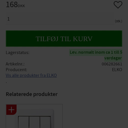
168
Gem so
DKK
ANTAL
stk.
Lev. normalt inom ca 1 till 5
Lagerstatus
vardagar
Artikelnr.
006282661
Producent
ELKO
Vis alle produkter fra ELKO
.
Relaterede produkter