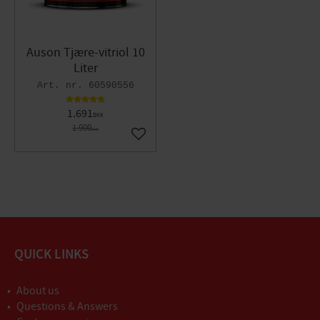
Auson Tjære-vitriol 10
Liter
60590556
1.691
DKK
1.900
DKK
Gem som favorit
QUICK LINKS
About us
Questions & Answers