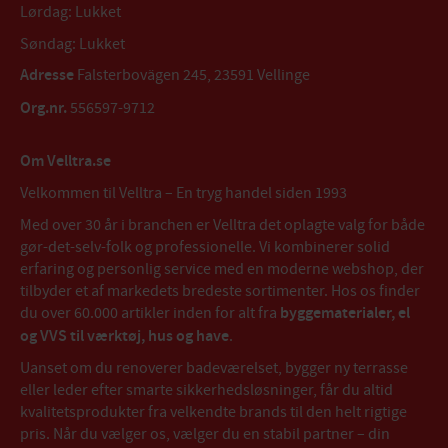
Lørdag: Lukket
Søndag: Lukket
Adresse
Falsterbovägen 245, 23591 Vellinge
Org.nr.
556597-9712
Om Velltra.se
Velkommen til Velltra – En tryg handel siden 1993
Med over 30 år i branchen er Velltra det oplagte valg for både
gør-det-selv-folk og professionelle. Vi kombinerer solid
erfaring og personlig service med en moderne webshop, der
tilbyder et af markedets bredeste sortimenter. Hos os finder
du over 60.000 artikler inden for alt fra
byggematerialer, el
og VVS til værktøj, hus og have
.
Uanset om du renoverer badeværelset, bygger ny terrasse
eller leder efter smarte sikkerhedsløsninger, får du altid
kvalitetsprodukter fra velkendte brands til den helt rigtige
pris. Når du vælger os, vælger du en stabil partner – din