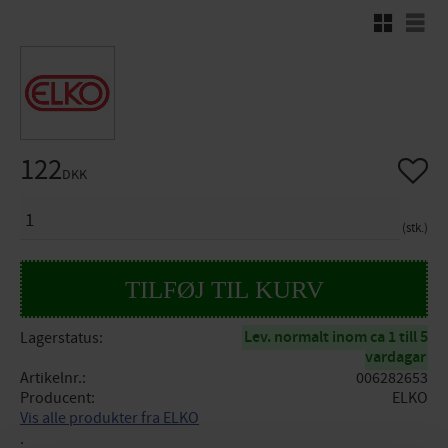
Rutenett
Liste
122
Gem so
DKK
ANTAL
stk.
Lev. normalt inom ca 1 till 5
Lagerstatus
vardagar
Artikelnr.
006282653
Producent
ELKO
Vis alle produkter fra ELKO
.