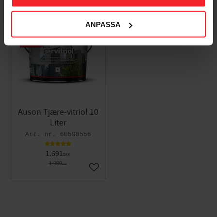
ANPASSA
11
%
Auson Tjære-vitriol 10
Liter
60590556
1.691
DKK
1.900
DKK
Gem som favorit