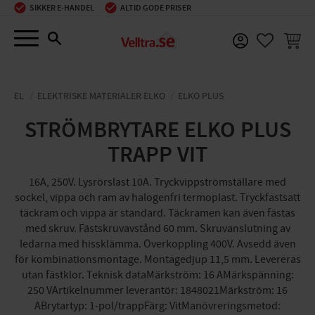
SIKKER E-HANDEL
ALTID GODE PRISER
Menu
INDKØ
FAVORIT
EL
ELEKTRISKE MATERIALER ELKO
ELKO PLUS
STRÖMBRYTARE ELKO PLUS
TRAPP VIT
16A, 250V. Lysrörslast 10A. Tryckvippströmställare med
sockel, vippa och ram av halogenfri termoplast. Tryckfastsatt
täckram och vippa är standard. Täckramen kan även fästas
med skruv. Fästskruvavstånd 60 mm. Skruvanslutning av
ledarna med hissklämma. Överkoppling 400V. Avsedd även
för kombinationsmontage. Montagedjup 11,5 mm. Levereras
utan fästklor. Teknisk dataMärkström: 16 AMärkspänning:
250 VArtikelnummer leverantör: 1848021Märkström: 16
ABrytartyp: 1-pol/trappFärg: VitManövreringsmetod: