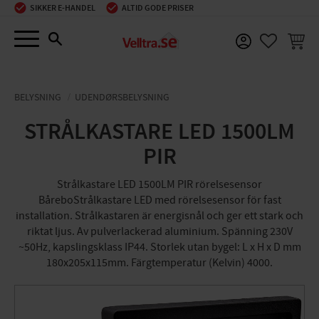
SIKKER E-HANDEL
ALTID GODE PRISER
Menu
INDKØ
FAVORIT
BELYSNING
UDENDØRSBELYSNING
STRÅLKASTARE LED 1500LM
PIR
Strålkastare LED 1500LM PIR rörelsesensor
BåreboStrålkastare LED med rörelsesensor för fast
installation. Strålkastaren är energisnål och ger ett stark och
riktat ljus. Av pulverlackerad aluminium. Spänning 230V
~50Hz, kapslingsklass IP44. Storlek utan bygel: L x H x D mm
180x205x115mm. Färgtemperatur (Kelvin) 4000.