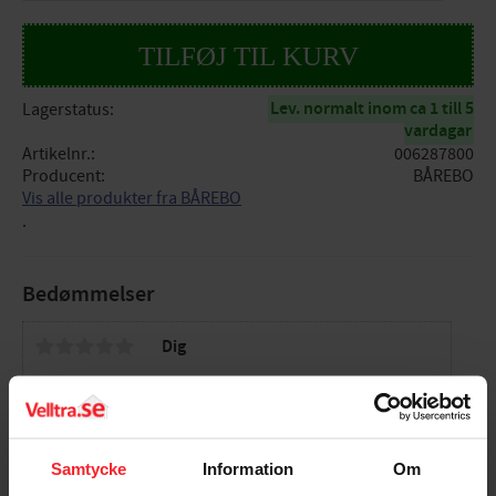
Lev. normalt inom ca 1 till 5
Lagerstatus
vardagar
Artikelnr.
006287800
Producent
BÅREBO
Vis alle produkter fra BÅREBO
.
Bedømmelser
Dig
Samtycke
Information
Om