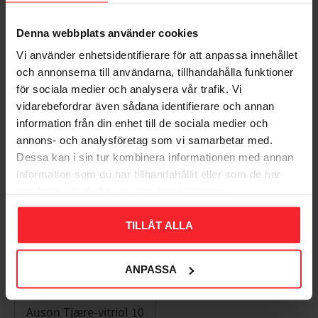
Bliv den første, der giver en bedømmelse.
Denna webbplats använder cookies
Vi använder enhetsidentifierare för att anpassa innehållet
och annonserna till användarna, tillhandahålla funktioner
för sociala medier och analysera vår trafik. Vi
vidarebefordrar även sådana identifierare och annan
information från din enhet till de sociala medier och
Populära produkter
annons- och analysföretag som vi samarbetar med.
Dessa kan i sin tur kombinera informationen med annan
information som du har tillhandahållit eller som de har
samlat in när du har använt deras tjänster.
11
%
TILLÅT ALLA
ANPASSA
Auson Tjære-vitriol 10