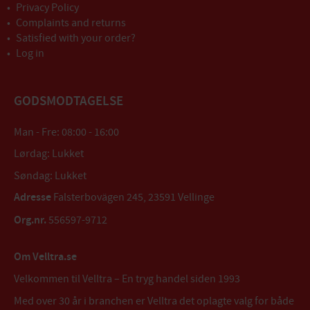
Privacy Policy
Complaints and returns
Satisfied with your order?
Log in
GODSMODTAGELSE
Man - Fre: 08:00 - 16:00
Lørdag: Lukket
Søndag: Lukket
Adresse
Falsterbovägen 245, 23591 Vellinge
Org.nr.
556597-9712
Om Velltra.se
Velkommen til Velltra – En tryg handel siden 1993
Med over 30 år i branchen er Velltra det oplagte valg for både