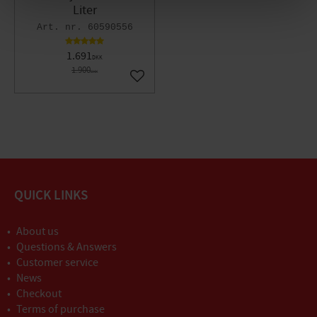
Liter
60590556
1.691
DKK
1.900
DKK
Gem som favorit
QUICK LINKS
About us
Questions & Answers
Customer service
News
Checkout
Terms of purchase