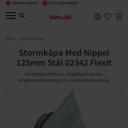
SIKKER E-HANDEL
ALTID GODE PRISER
Menu
INDKØ
FAVORIT
BYGG
VENTILATION
Stormkåpa Med Nippel
125mm Stål 02342 Flexit
Stormkåpa med stos. Väggkåpa med stor
luftgenomströmning och rund kanalanslutning.