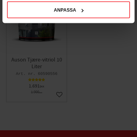
ANPASSA
11
%
Auson Tjære-vitriol 10
Liter
60590556
1.691
DKK
1.900
DKK
Gem som favorit