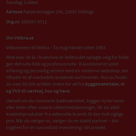
Søndag: Lukket
Adresse
Falsterbovägen 245, 23591 Vellinge
Org.nr.
556597-9712
Om Velltra.se
Velkommen til Velltra – En tryg handel siden 1993
Med over 30 år i branchen er Velltra det oplagte valg for både
gør-det-selv-folk og professionelle. Vi kombinerer solid
erfaring og personlig service med en moderne webshop, der
tilbyder et af markedets bredeste sortimenter. Hos os finder
du over 60.000 artikler inden for alt fra
byggematerialer, el
og VVS til værktøj, hus og have
.
Uanset om du renoverer badeværelset, bygger ny terrasse
eller leder efter smarte sikkerhedsløsninger, får du altid
kvalitetsprodukter fra velkendte brands til den helt rigtige
pris. Når du vælger os, vælger du en stabil partner – din
tryghed for en succesfuld investering i dit projekt.