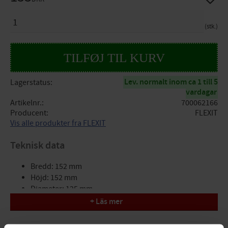
ANTAL
stk.
Lev. normalt inom ca 1 till 5
Lagerstatus
vardagar
Artikelnr.
700062166
Producent
FLEXIT
Vis alle produkter fra FLEXIT
Teknisk data
Bredd: 152 mm
Höjd: 152 mm
Diameter: 125 mm
Material: Stål
+ Läs mer