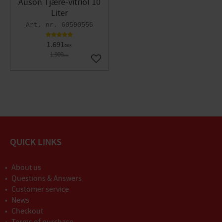
Auson Tjære-vitriol 10
Liter
60590556
1.691
DKK
1.900
DKK
Gem som favorit
QUICK LINKS
About us
Questions & Answers
Customer service
News
Checkout