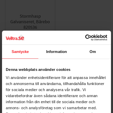
Stormhasp
Galvaniseret, Bårebo
820536
001343093
46
DKK
Gem som favorit
Samtycke
Information
Om
Bedømmelser
Denna webbplats använder cookies
Vi använder enhetsidentifierare för att anpassa innehållet
Dig
och annonserna till användarna, tillhandahålla funktioner
för sociala medier och analysera vår trafik. Vi
vidarebefordrar även sådana identifierare och annan
information från din enhet till de sociala medier och
annons- och analysföretag som vi samarbetar med.