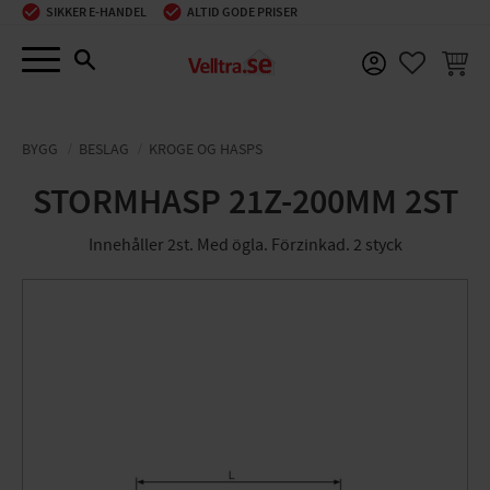
SIKKER E-HANDEL
ALTID GODE PRISER
Menu
INDKØ
FAVORIT
BYGG
BESLAG
KROGE OG HASPS
STORMHASP 21Z-200MM 2ST
Innehåller 2st. Med ögla. Förzinkad. 2 styck