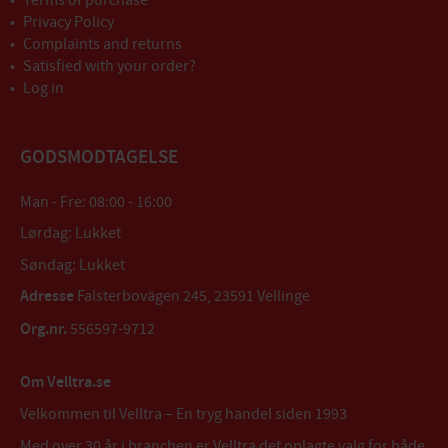
Terms of purchase
Privacy Policy
Complaints and returns
Satisfied with your order?
Log in
GODSMODTAGELSE
Man - Fre: 08:00 - 16:00
Lørdag: Lukket
Søndag: Lukket
Adresse
Falsterbovägen 245, 23591 Vellinge
Org.nr.
556597-9712
Om Velltra.se
Velkommen til Velltra – En tryg handel siden 1993
Med over 30 år i branchen er Velltra det oplagte valg for både