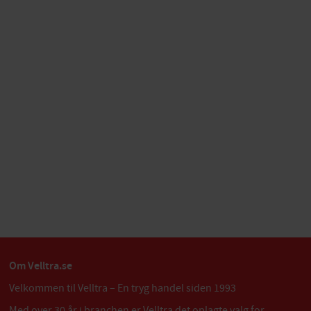
Om Velltra.se
Velkommen til Velltra – En tryg handel siden 1993
Med over 30 år i branchen er Velltra det oplagte valg for