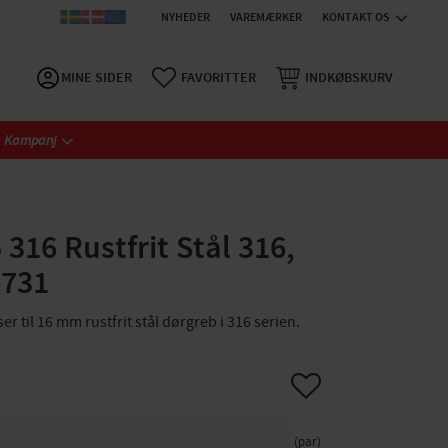
NYHEDER
VAREMÆRKER
KONTAKT OS
MINE SIDER
FAVORITTER
INDKØBSKURV
Kampanj
316 Rustfrit Stål 316,
6731
ser til 16 mm rustfrit stål dørgreb i 316 serien.
Gem som favorit
par