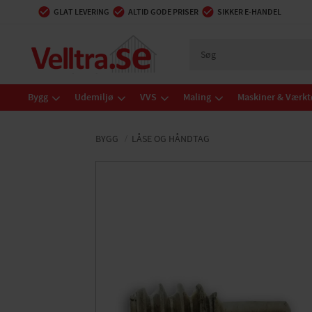
GLAT LEVERING
ALTID GODE PRISER
SIKKER E-HANDEL
Bygg
Udemiljø
VVS
Maling
Maskiner & Værkt
BYGG
LÅSE OG HÅNDTAG