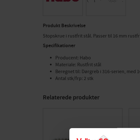
Produkt Beskrivelse
Stopskrue i rustfrit stål. Passer til 16 mm rustf
Specifikationer
Producent: Habo
Materiale: Rustfrit stål
Beregnet til: Dørgreb i 316-serien, med 
Antal stk/frp: 2 stk
Relaterede produkter