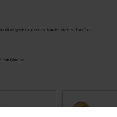
rit stål dørgreb i 316 serien. Matchende bits, Torx T10.
16 mm tykkelse