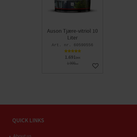
Auson Tjære-vitriol 10
Liter
60590556
1.691
DKK
1.900
DKK
Gem som favorit
QUICK LINKS
About us