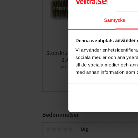
Samtycke
Denna webbplats använder 
Vi använder enhetsidentifierar
Stopskrue M5X8mm Til 316-19
S
sociala medier och analysera 
2stk, Habo 16732
till de sociala medier och a
006043449
med annan information som du 
20
DKK
Gem som fav
Bedømmelser
Dig