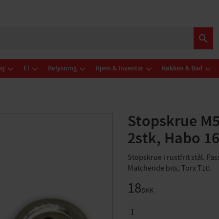
øj
El
Belysning
Hjem & Inventar
Køkken & Bad
Stopskrue M5 
2stk, Habo 1
Stopskrue i rustfrit stål. Pas
Matchende bits, Torx T10.
18
DKK
ANTAL