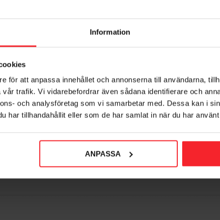
Information
cookies
e för att anpassa innehållet och annonserna till användarna, tillh
topskrue M5 Rustfri, 2stk,
Indvendigt Dørhåndta
vår trafik. Vi vidarebefordrar även sådana identifierare och anna
Habo 15361
Wimbledon, Habo
nnons- och analysföretag som vi samarbetar med. Dessa kan i sin
005027666
006760440
har tillhandahållit eller som de har samlat in när du har använt 
17
410
DKK
DKK
orit
Gem som favorit
ANPASSA