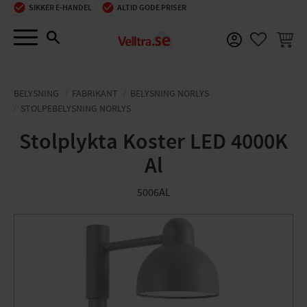
SIKKER E-HANDEL
ALTID GODE PRISER
Menu
INDKØ
FAVORIT
BELYSNING
FABRIKANT
BELYSNING NORLYS
STOLPEBELYSNING NORLYS
Stolplykta Koster LED 4000K
Al
5006AL