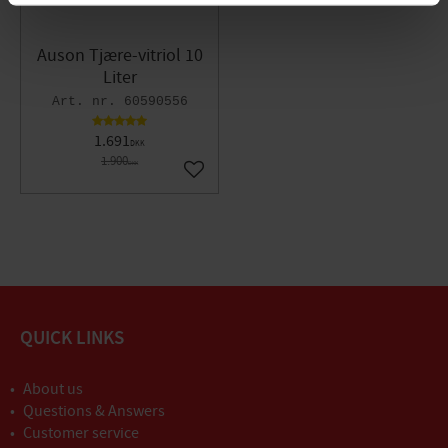
Auson Tjære-vitriol 10
Liter
60590556
1.691
DKK
1.900
DKK
Gem som favorit
QUICK LINKS
About us
Questions & Answers
Customer service