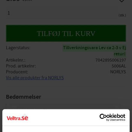
ANTAL
stk.
Lagerstatus
Tillverkningsvara Lev ca 2-3 v Ej
retur!
Artikelnr.
7042895006197
Prod. artikelnr
5006AL
Producent
NORLYS
Vis alle produkter fra NORLYS
Bedømmelser
Dig