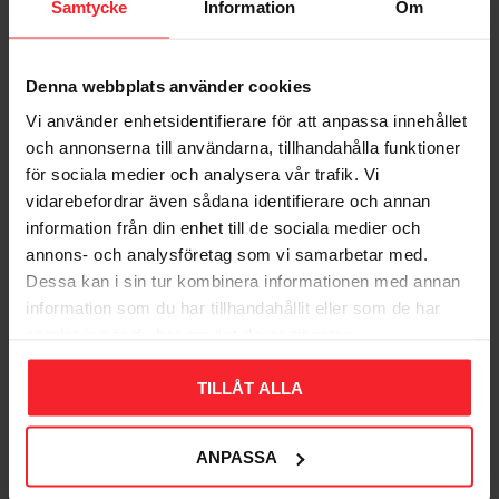
Samtycke
Information
Om
Denna webbplats använder cookies
Bliv den første, der giver en bedømmelse.
Vi använder enhetsidentifierare för att anpassa innehållet
och annonserna till användarna, tillhandahålla funktioner
för sociala medier och analysera vår trafik. Vi
vidarebefordrar även sådana identifierare och annan
information från din enhet till de sociala medier och
annons- och analysföretag som vi samarbetar med.
Populära produkter
Dessa kan i sin tur kombinera informationen med annan
information som du har tillhandahållit eller som de har
samlat in när du har använt deras tjänster.
11
TILLÅT ALLA
%
ANPASSA