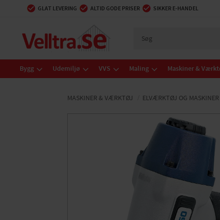
GLAT LEVERING
ALTID GODE PRISER
SIKKER E-HANDEL
Bygg
Udemiljø
VVS
Maling
Maskiner & Værkt
MASKINER & VÆRKTØJ
ELVÆRKTØJ OG MASKINER