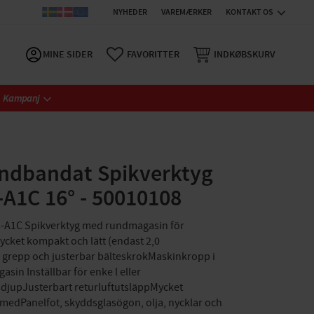
NYHEDER
VAREMÆRKER
KONTAKT OS
MINE SIDER
FAVORITTER
INDKØBSKURV
Kampanj
undbandat Spikverktyg
-A1C 16° - 50010108
65-A1C Spikverktyg med rundmagasin för
ycket kompakt och lätt (endast 2,0
grepp och justerbar bälteskrokMaskinkropp i
in Inställbar för enke l eller
sdjupJusterbart returluftutsläppMycket
medPanelfot, skyddsglasögon, olja, nycklar och