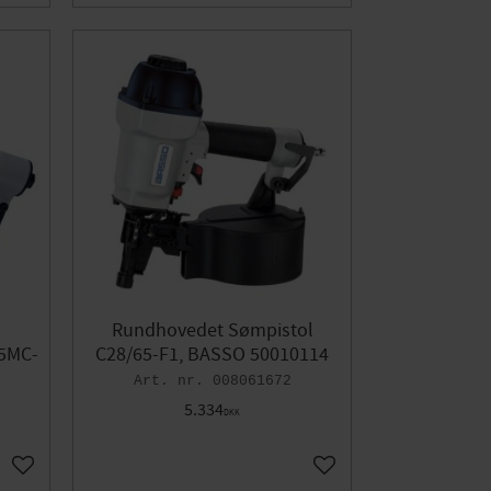
Rundhovedet Sømpistol
65MC-
C28/65-F1, BASSO 50010114
008061672
5.334
DKK
Gem som favorit
Gem som favorit