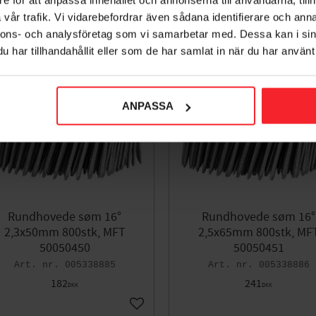
vår trafik. Vi vidarebefordrar även sådana identifierare och anna
nnons- och analysföretag som vi samarbetar med. Dessa kan i sin
har tillhandahållit eller som de har samlat in när du har använt 
ANPASSA
Rundhovede søm 16°
Rundhovede søm 16°
2,3x50mm 800stk, MFT
2,5x65mm 800stk, MF
50050450
50050451
005338885
005338886
182
241
DKK
DKK
orit
Gem som favorit