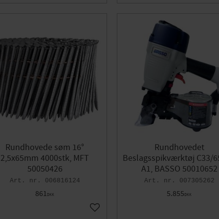
Rundhovede søm 16°
Rundhovedet
2,5x65mm 4000stk, MFT
Beslagsspikværktøj C33/
50050426
A1, BASSO 50010652
006816124
007305262
861
5.855
DKK
DKK
orit
Gem som favorit