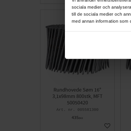
sociala medier och analysera 
till de sociala medier och a
med annan information som du 
Rundhovede Søm 16°
3,1x98mm 800stk, MFT
50050420
005581300
435
DKK
Gem som fav