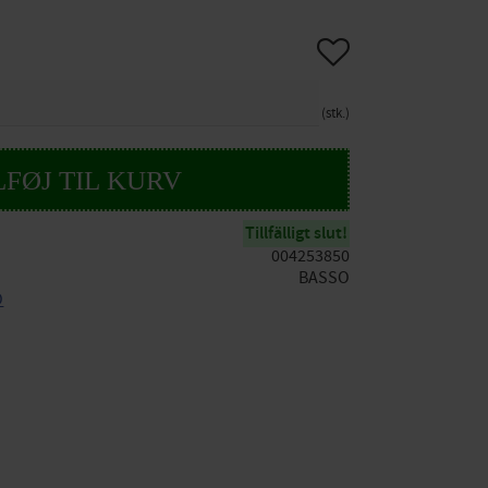
Gem som favorit
stk.
Tillfälligt slut!
004253850
BASSO
O