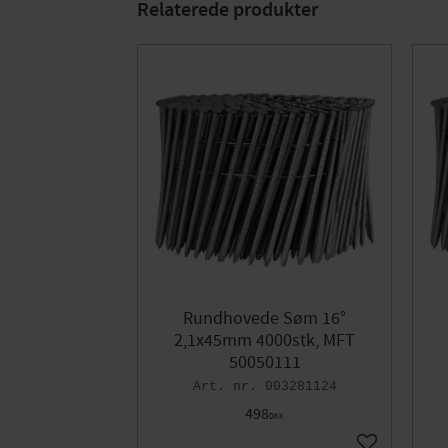
Relaterede produkter
Rundhovede Søm 16°
2,1x45mm 4000stk, MFT
50050111
003281124
498
DKK