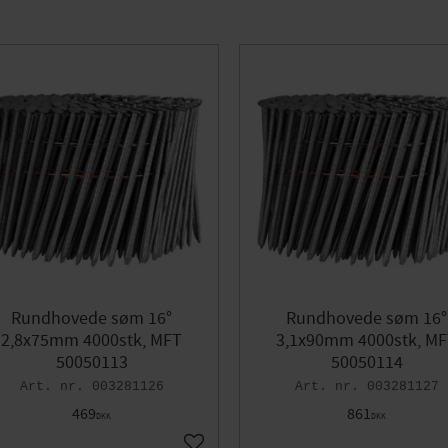
Rundhovede søm 16°
Rundhovede søm 16°
2,8x75mm 4000stk, MFT
3,1x90mm 4000stk, M
50050113
50050114
003281126
003281127
469
861
DKK
DKK