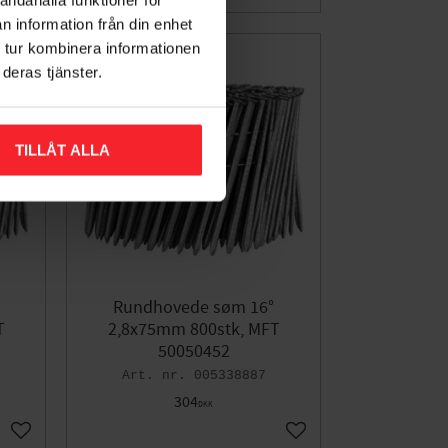
n information från din enhet
 tur kombinera informationen
deras tjänster.
TILLÅT ALLA
Rundhovede søm 16°
T
2,8x75mm 800stk, MFT
50050452
005338887
304
DKK
Gem som favorit
Gem som favorit