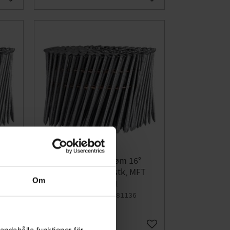
Gem som favorit
Gem som favorit
Rundhovede Søm 16°
FT
2,8x75mm 3000stk, MFT
Om
50050311
003281136
802
DKK
Gem som favorit
Gem som favorit
andahålla funktioner för