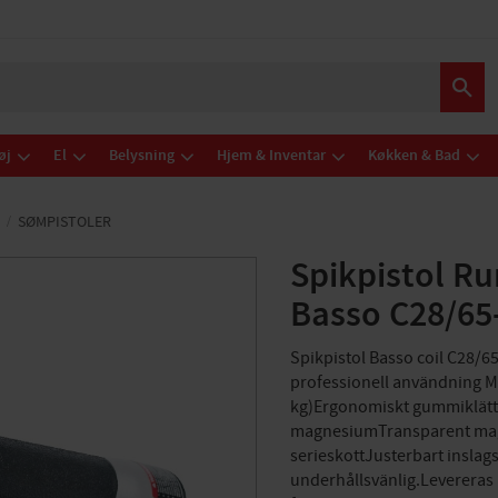
øj
El
Belysning
Hjem & Inventar
Køkken & Bad
SØMPISTOLER
Spikpistol R
Basso C28/65
Spikpistol Basso coil C28/
professionell användning M
kg)Ergonomiskt gummiklätt 
magnesiumTransparent magas
serieskottJusterbart inslag
underhållsvänlig.Levereras 