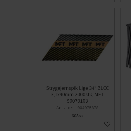
Strygejernspik Lige 34° BLCC
3,1x90mm 2000stk, MFT
50070103
004075878
608
DKK
Gem som fav