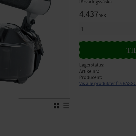
förvaringsväska
4.437
DKK
ANTAL
Lagerstatus
Artikelnr.
Producent
Vis alle produkter fra BASS
Rutenett
Liste