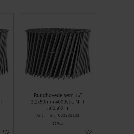
Rundhovede søm 16°
FT
2,1x50mm 4000stk, MFT
50050211
003281131
423
DKK