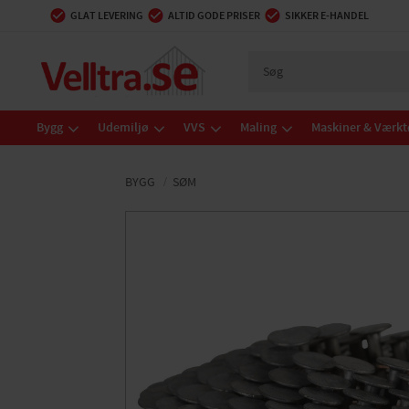
GLAT LEVERING
ALTID GODE PRISER
SIKKER E-HANDEL
Bygg
Udemiljø
VVS
Maling
Maskiner & Værkt
BYGG
SØM