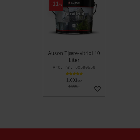
11
%
Auson Tjære-vitriol 10
Liter
60590556
1.691
DKK
1.900
DKK
Gem som favorit