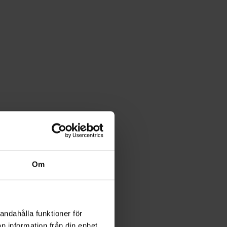
Om
andahålla funktioner för
n information från din enhet