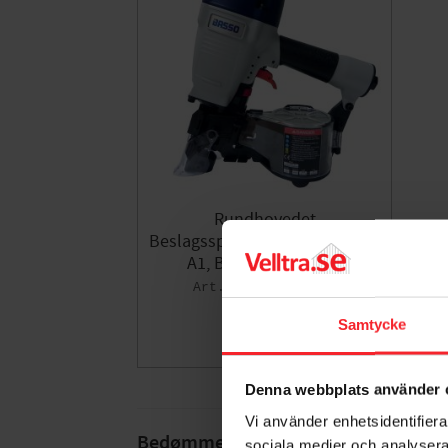
Rundhovedet
Beslagsspikværktøj C33/65MC-
A1, BASSO 50010652
007305262
5.855
DKK
Samtycke
Gem som fav
Denna webbplats använder 
Vi använder enhetsidentifierar
Bedømmelser
sociala medier och analysera 