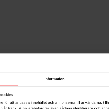
Information
orit
cookies
e för att anpassa innehållet och annonserna till användarna, tillh
vår trafik. Vi vidarebefordrar även sådana identifierare och anna