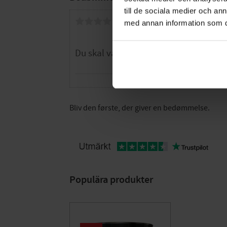
till de sociala medier och a
Dig
med annan information som du 
Bliv den første, der giver en bedømmelse.
Populära produkter