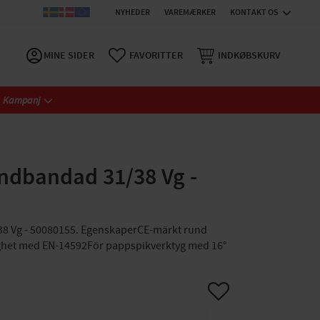
NYHEDER
VAREMÆRKER
KONTAKT OS
MINE SIDER
FAVORITTER
INDKØBSKURV
Kampanj
ndbandad 31/38 Vg -
8 Vg - 50080155. EgenskaperCE-märkt rund
ighet med EN-14592För pappspikverktyg med 16°
Gem som favorit