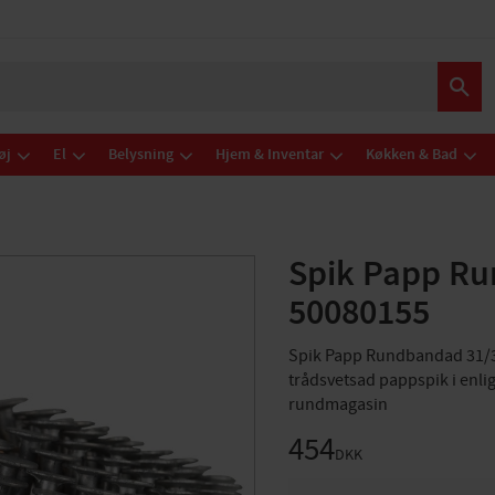
øj
El
Belysning
Hjem & Inventar
Køkken & Bad
Spik Papp Ru
50080155
Spik Papp Rundbandad 31/3
trådsvetsad pappspik i enl
rundmagasin
454
DKK
ANTAL