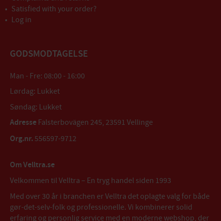
Satisfied with your order?
Log in
GODSMODTAGELSE
Man - Fre: 08:00 - 16:00
Lørdag: Lukket
Søndag: Lukket
Adresse
Falsterbovägen 245, 23591 Vellinge
Org.nr.
556597-9712
Om Velltra.se
Velkommen til Velltra – En tryg handel siden 1993
Med over 30 år i branchen er Velltra det oplagte valg for både
gør-det-selv-folk og professionelle. Vi kombinerer solid
erfaring og personlig service med en moderne webshop, der