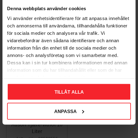
Bliv den første, der giver en bedømmelse.
Denna webbplats använder cookies
Vi använder enhetsidentifierare för att anpassa innehållet
och annonserna till användarna, tillhandahålla funktioner
för sociala medier och analysera vår trafik. Vi
vidarebefordrar även sådana identifierare och annan
Populära produkter
information från din enhet till de sociala medier och
annons- och analysföretag som vi samarbetar med.
Dessa kan i sin tur kombinera informationen med annan
information som du har tillhandahållit eller som de har
11
samlat in när du har använt deras tjänster.
%
TILLÅT ALLA
ANPASSA
Auson Tjære-vitriol 10
Liter