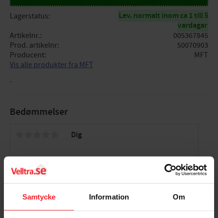
Lev. normalt inom ca 1 till 5
Lagerstatus
vardagar
Artikelnr.
005367845
Prod. artikelnr
50070903
Producent
MFT
Vis alle produkter fra MFT
.
Bedømmelser
Dig
Samtycke
Information
Om