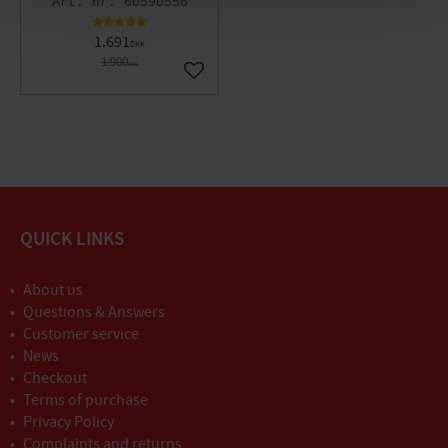
60590556
1.691
DKK
1.900
DKK
Gem som favorit
QUICK LINKS
About us
Questions & Answers
Customer service
News
Checkout
Terms of purchase
Privacy Policy
Complaints and returns