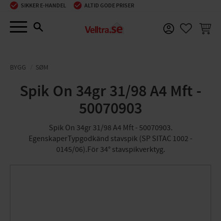
SIKKER E-HANDEL
ALTID GODE PRISER
Menu
INDKØ
FAVORIT
BYGG
SØM
Spik On 34gr 31/98 A4 Mft -
50070903
Spik On 34gr 31/98 A4 Mft - 50070903.
EgenskaperTypgodkänd stavspik (SP SITAC 1002 -
0145/06).För 34° stavspikverktyg.