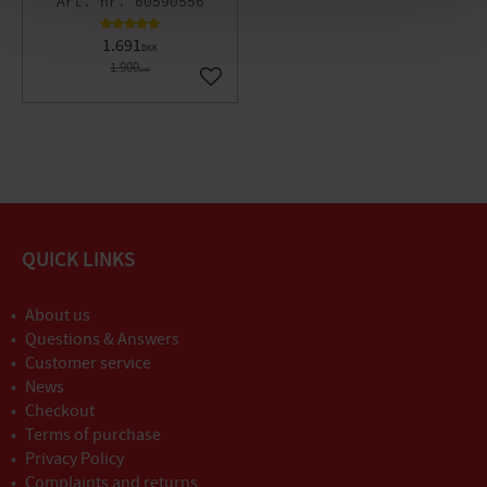
60590556
1.691
DKK
1.900
DKK
Gem som favorit
QUICK LINKS
About us
Questions & Answers
Customer service
News
Checkout
Terms of purchase
Privacy Policy
Complaints and returns