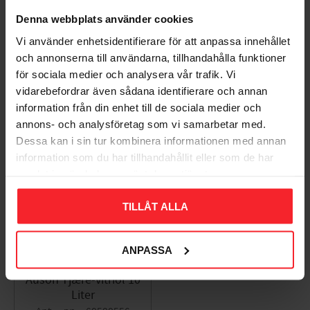
Bliv den første, der giver en bedømmelse.
Denna webbplats använder cookies
Vi använder enhetsidentifierare för att anpassa innehållet
och annonserna till användarna, tillhandahålla funktioner
för sociala medier och analysera vår trafik. Vi
vidarebefordrar även sådana identifierare och annan
Populära produkter
information från din enhet till de sociala medier och
annons- och analysföretag som vi samarbetar med.
Dessa kan i sin tur kombinera informationen med annan
information som du har tillhandahållit eller som de har
11
samlat in när du har använt deras tjänster.
%
TILLÅT ALLA
ANPASSA
Auson Tjære-vitriol 10
Liter