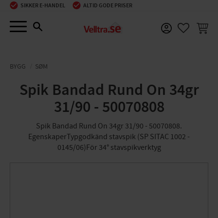
SIKKER E-HANDEL
ALTID GODE PRISER
Menu
INDKØ
FAVORIT
BYGG
SØM
Spik Bandad Rund On 34gr
31/90 - 50070808
Spik Bandad Rund On 34gr 31/90 - 50070808.
EgenskaperTypgodkänd stavspik (SP SITAC 1002 -
0145/06)För 34° stavspikverktyg