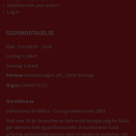
Satisfied with your order?
Log in
GODSMODTAGELSE
Man - Fre: 08:00 - 16:00
Lørdag: Lukket
Søndag: Lukket
Adresse
Falsterbovägen 245, 23591 Vellinge
Org.nr.
556597-9712
Om Velltra.se
Velkommen til Velltra – En tryg handel siden 1993
Med over 30 år i branchen er Velltra det oplagte valg for både
gør-det-selv-folk og professionelle. Vi kombinerer solid
erfaring og personlig service med en moderne webshop, der