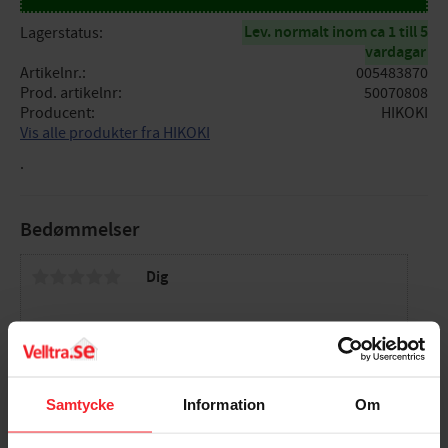
Lev. normalt inom ca 1 till 5
Lagerstatus
vardagar
Artikelnr.
005483870
Prod. artikelnr
50070808
Producent
HIKOKI
Vis alle produkter fra HIKOKI
.
Bedømmelser
Dig
Samtycke
Information
Om