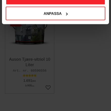
ANPASSA
11
%
Auson Tjære-vitriol 10
Liter
60590556
1.691
DKK
1.900
DKK
Gem som favorit