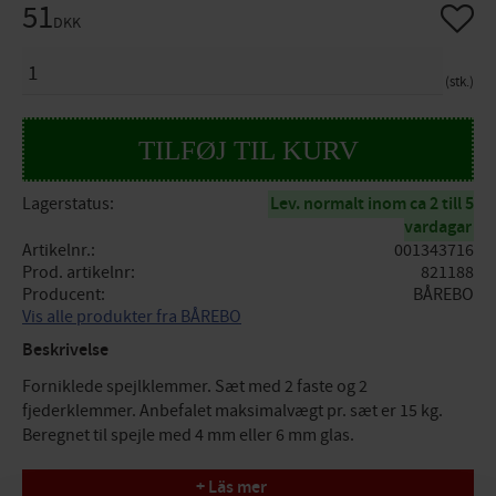
51
Gem so
DKK
ANTAL
stk.
Lagerstatus
Lev. normalt inom ca 2 till 5
vardagar
Artikelnr.
001343716
Prod. artikelnr
821188
Producent
BÅREBO
Vis alle produkter fra BÅREBO
Beskrivelse
Forniklede spejlklemmer. Sæt med 2 faste og 2
fjederklemmer. Anbefalet maksimalvægt pr. sæt er 15 kg.
Beregnet til spejle med 4 mm eller 6 mm glas.
Specifikationer
+ Läs mer