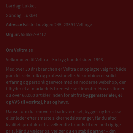
Lørdag: Lukket
Søndag: Lukket
Adresse
Falsterbovägen 245, 23591 Vellinge
Org.nr.
556597-9712
Om Velltra.se
Velkommen til Velltra – En tryg handel siden 1993
Med over 30 år i branchen er Velltra det oplagte valg for både
gør-det-selv-folk og professionelle. Vi kombinerer solid
erfaring og personlig service med en moderne webshop, der
tilbyder et af markedets bredeste sortimenter. Hos os finder
du over 60.000 artikler inden for alt fra
byggematerialer, el
og VVS til værktøj, hus og have
.
Uanset om du renoverer badeværelset, bygger ny terrasse
eller leder efter smarte sikkerhedsløsninger, får du altid
kvalitetsprodukter fra velkendte brands til den helt rigtige
pris. Når du vælger os, vælger du en stabil partner – din