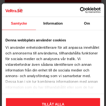
Indhold: 2 faste og 2 fjederklemmer
Bedømmelser
Samtycke
Information
Om
Dig
Denna webbplats använder cookies
Vi använder enhetsidentifierare för att anpassa innehållet
och annonserna till användarna, tillhandahålla funktioner
för sociala medier och analysera vår trafik. Vi
vidarebefordrar även sådana identifierare och annan
Bliv den første, der giver en bedømmelse.
information från din enhet till de sociala medier och
annons- och analysföretag som vi samarbetar med.
Dessa kan i sin tur kombinera informationen med annan
information som du har tillhandahållit eller som de har
samlat in när du har använt deras tjänster.
Populära produkter
TILLÅT ALLA