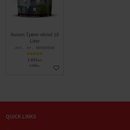
Auson Tjære-vitriol 10
Liter
60590556
1.691
DKK
1.900
DKK
Gem som favorit
QUICK LINKS