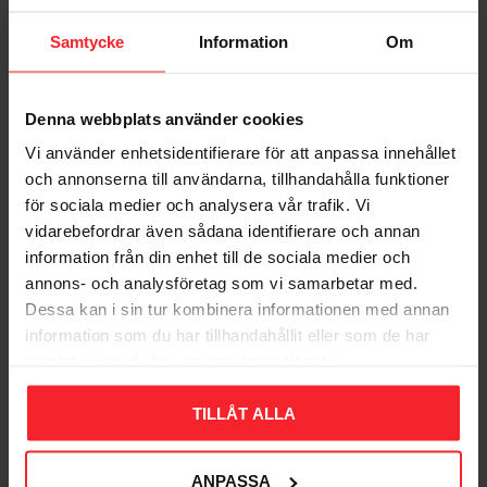
Samtycke
Information
Om
Denna webbplats använder cookies
Vi använder enhetsidentifierare för att anpassa innehållet
och annonserna till användarna, tillhandahålla funktioner
för sociala medier och analysera vår trafik. Vi
Kickkonsol K22 220mm
Konsol K32 320mm
vidarebefordrar även sådana identifierare och annan
Hvid, elfa 412210
Hvid, elfa 413210
information från din enhet till de sociala medier och
700178115
700178117
annons- och analysföretag som vi samarbetar med.
33
41
DKK
DKK
Dessa kan i sin tur kombinera informationen med annan
information som du har tillhandahållit eller som de har
Gem som favorit
Gem so
samlat in när du har använt deras tjänster.
TILLÅT ALLA
Bedømmelser
Dig
ANPASSA