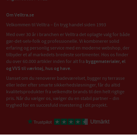
Om Velltra.se
Velkommen til Velltra – En tryg handel siden 1993
Med over 30 år i branchen er Velltra det oplagte valg for både
gør-det-selv-folk og professionelle. Vi kombinerer solid
erfaring og personlig service med en moderne webshop, der
tilbyder et af markedets bredeste sortimenter. Hos os finder
du over 60.000 artikler inden for alt fra
byggematerialer, el
og VVS til værktøj, hus og have
.
Uanset om du renoverer badeværelset, bygger ny terrasse
eller leder efter smarte sikkerhedsløsninger, får du altid
kvalitetsprodukter fra velkendte brands til den helt rigtige
pris. Når du vælger os, vælger du en stabil partner – din
tryghed for en succesfuld investering i dit projekt.