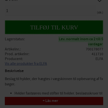
ANTAL
stk.
Lagerstatus
Lev. normalt inom ca 2 till 5
vardagar
Artikelnr.
700178077
Prod. artikelnr
411710
Producent
ELFA
Vis alle produkter fra ELFA
Beskrivelse
Beslag til hylder, der hægtes i vægskinnen til opbevaring af fx
bøger.
Hylder fastgøres med stifter til hylder, beslagsskruer til
hylder eller samlingsbeslag til hylder.
+ Läs mer
Hylder bør maksimalt være 3 cm dybere end konsollen.