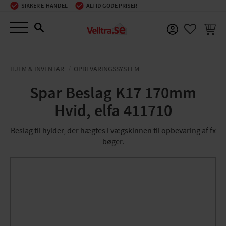
SIKKER E-HANDEL
ALTID GODE PRISER
Menu
INDKØ
FAVORIT
HJEM & INVENTAR
OPBEVARINGSSYSTEM
Spar Beslag K17 170mm
Hvid, elfa 411710
Beslag til hylder, der hægtes i vægskinnen til opbevaring af fx
bøger.