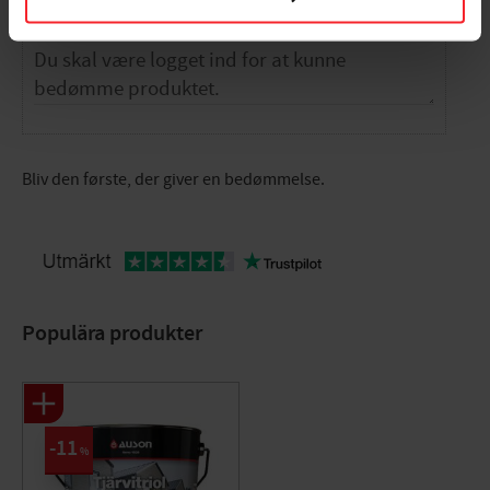
Bliv den første, der giver en bedømmelse.
Populära produkter
11
%