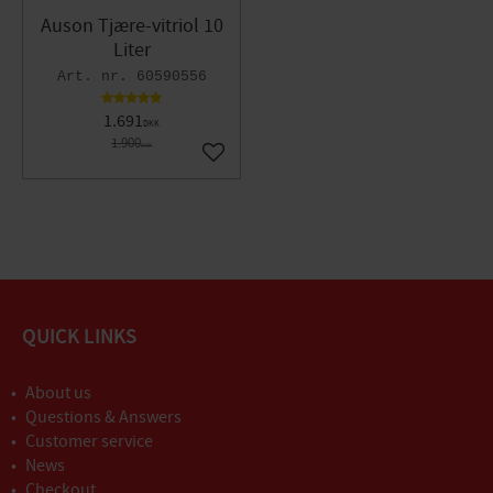
Auson Tjære-vitriol 10
Liter
60590556
1.691
DKK
1.900
DKK
Gem som favorit
QUICK LINKS
About us
Questions & Answers
Customer service
News
Checkout