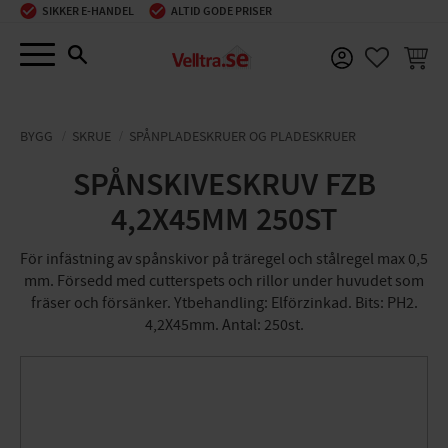
SIKKER E-HANDEL
ALTID GODE PRISER
Menu
INDKØ
FAVORIT
BYGG
SKRUE
SPÅNPLADESKRUER OG PLADESKRUER
SPÅNSKIVESKRUV FZB
4,2X45MM 250ST
För infästning av spånskivor på träregel och stålregel max 0,5
mm. Försedd med cutterspets och rillor under huvudet som
fräser och försänker. Ytbehandling: Elförzinkad. Bits: PH2.
4,2X45mm. Antal: 250st.