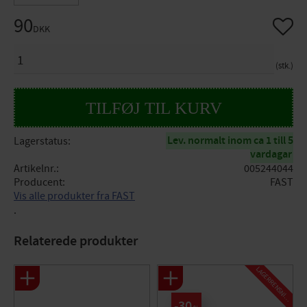
90
Gem so
DKK
ANTAL
stk.
Lev. normalt inom ca 1 till 5
Lagerstatus
vardagar
Artikelnr.
005244044
Producent
FAST
Vis alle produkter fra FAST
.
Relaterede produkter
L
A
G
E
R
R
E
N
S
N
I
N
G
30