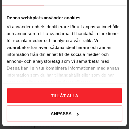
Denna webbplats använder cookies
Spånpladeskrue FZB
Vi använder enhetsidentifierare för att anpassa innehållet
4,2x55mm 500stk Fast
och annonserna till användarna, tillhandahålla funktioner
285143
för sociala medier och analysera vår trafik. Vi
005244045
vidarebefordrar även sådana identifierare och annan
125
DKK
information från din enhet till de sociala medier och
annons- och analysföretag som vi samarbetar med.
Gem som favorit
Dessa kan i sin tur kombinera informationen med annan
information som du har tillhandahållit eller som de har
samlat in när du har använt deras tjänster.
Bedømmelser
TILLÅT ALLA
Dig
ANPASSA