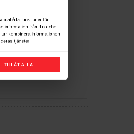
andahålla funktioner för
Gem som favorit
n information från din enhet
 tur kombinera informationen
deras tjänster.
TILLÅT ALLA