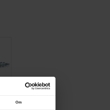
Om
5143