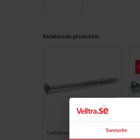
.
Relaterede produkter
Samtycke
Trallskruv Rostfri A2 4,2x35mm
250st Fast
4,