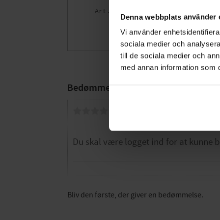
005669554
Denna webbplats använder 
114
DKK
Vi använder enhetsidentifierar
Gem som fav
sociala medier och analysera 
till de sociala medier och a
med annan information som du 
Bedømmelser
Dig
Bliv den første, der giver en bedømmelse.