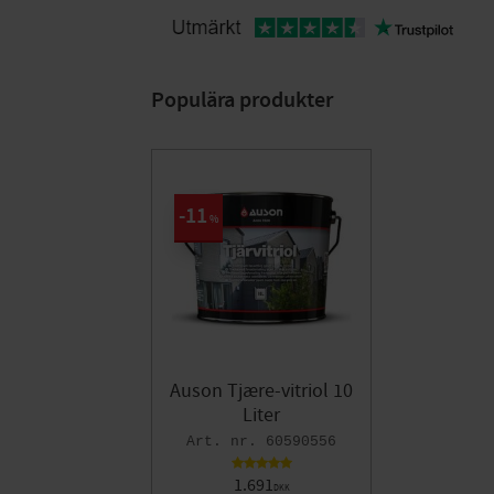
Populära produkter
11
%
Auson Tjære-vitriol 10
Liter
60590556
1.691
DKK