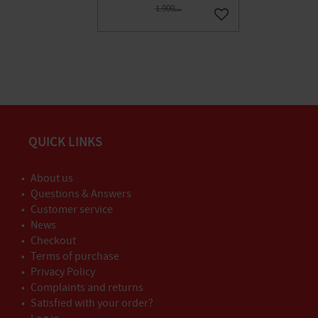
1.900
DKK
Gem som favorit
QUICK LINKS
About us
Questions & Answers
Customer service
News
Checkout
Terms of purchase
Privacy Policy
Complaints and returns
Satisfied with your order?