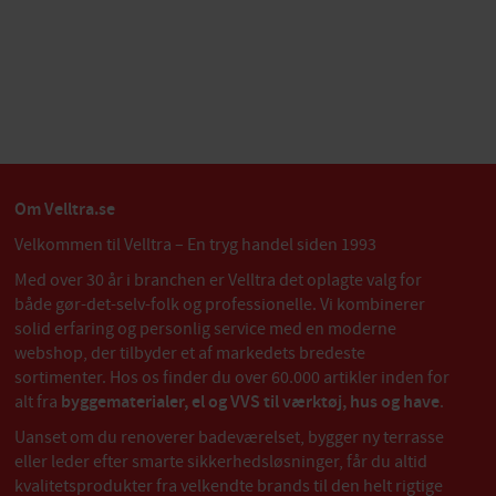
Om Velltra.se
Velkommen til Velltra – En tryg handel siden 1993
Med over 30 år i branchen er Velltra det oplagte valg for
både gør-det-selv-folk og professionelle. Vi kombinerer
solid erfaring og personlig service med en moderne
webshop, der tilbyder et af markedets bredeste
sortimenter. Hos os finder du over 60.000 artikler inden for
alt fra
byggematerialer, el og VVS til værktøj, hus og have
.
Uanset om du renoverer badeværelset, bygger ny terrasse
eller leder efter smarte sikkerhedsløsninger, får du altid
kvalitetsprodukter fra velkendte brands til den helt rigtige