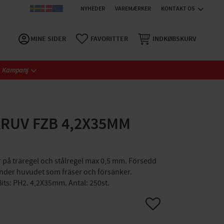
NYHEDER
VAREMÆRKER
KONTAKT OS
MINE SIDER
FAVORITTER
INDKØBSKURV
Kampanj
RUV FZB 4,2X35MM
r på träregel och stålregel max 0,5 mm. Försedd
under huvudet som fräser och försänker.
its: PH2. 4,2X35mm. Antal: 250st.
Gem som favorit