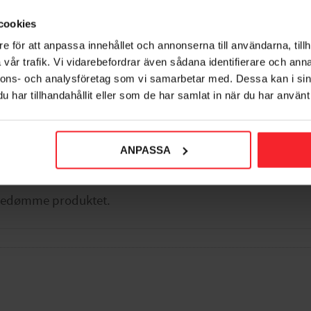
005244043
005244045
cookies
76
125
DKK
DKK
e för att anpassa innehållet och annonserna till användarna, tillh
109
DKK
orit
Gem som favorit
vår trafik. Vi vidarebefordrar även sådana identifierare och anna
nnons- och analysföretag som vi samarbetar med. Dessa kan i sin
har tillhandahållit eller som de har samlat in när du har använt 
ANPASSA