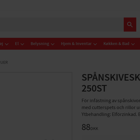
øj
El
Belysning
Hjem & Inventar
Køkken & Bad
RUER
SPÅNSKIVESK
250ST
För infästning av spånskivo
med cutterspets och rillor 
Ytbehandling: Elförzinkad. B
88
DKK
ANTAL