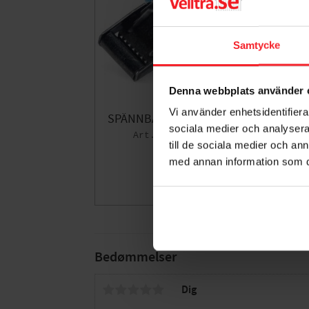
Samtycke
Denna webbplats använder 
Vi använder enhetsidentifierar
SPÄNNBAND BLÅ 20MM 0.5M
S
sociala medier och analysera 
003762387
till de sociala medier och a
17
DKK
med annan information som du 
Gem som fav
Bedømmelser
Dig