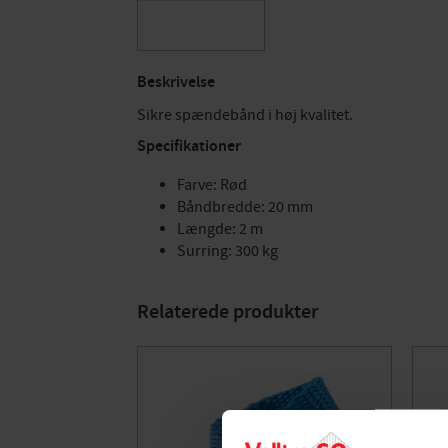
Beskrivelse
Sikre spændebånd i høj kvalitet.
Specifikationer
Farve: Rød
Båndbredde: 20 mm
Længde: 2 m
Surring: 300 kg
Relaterede produkter