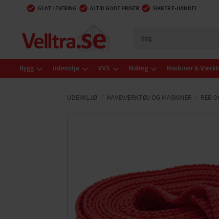
GLAT LEVERING
ALTID GODE PRISER
SIKKER E-HANDEL
Bygg
Udemiljø
VVS
Maling
Maskiner & Værkt
UDEMILJØ
HAVEVÆRKTØJ OG MASKINER
REB O