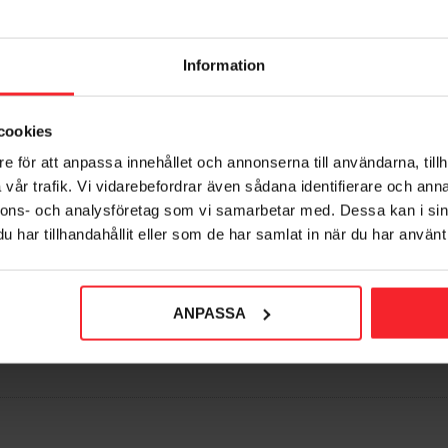
Information
cookies
e för att anpassa innehållet och annonserna till användarna, tillh
pændebånd Gul 20mm 1m
vår trafik. Vi vidarebefordrar även sådana identifierare och anna
Fasty
nnons- och analysföretag som vi samarbetar med. Dessa kan i sin
003762388
har tillhandahållit eller som de har samlat in när du har använt 
20
DKK
orit
Gem som favorit
ANPASSA