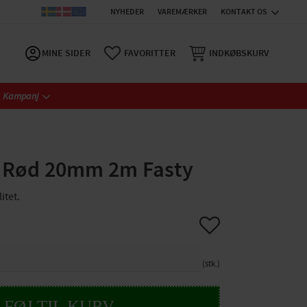
NYHEDER
VAREMÆRKER
KONTAKT OS
MINE SIDER
FAVORITTER
INDKØBSKURV
Kampanj
Rød 20mm 2m Fasty
itet.
Gem som favorit
stk.