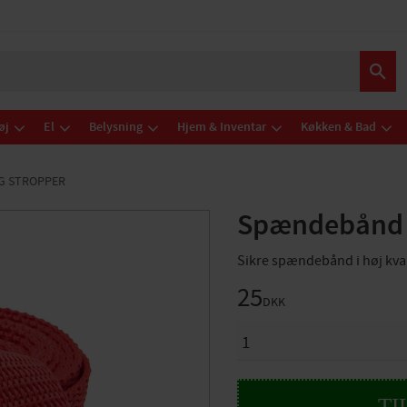
øj
El
Belysning
Hjem & Inventar
Køkken & Bad
G STROPPER
Spændebånd 
Sikre spændebånd i høj kval
25
DKK
ANTAL