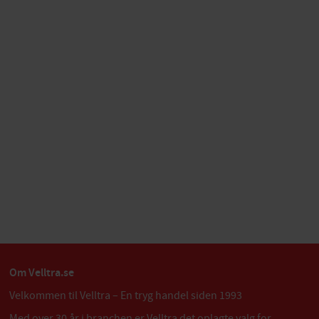
Om Velltra.se
Velkommen til Velltra – En tryg handel siden 1993
Med over 30 år i branchen er Velltra det oplagte valg for