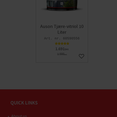
Auson Tjære-vitriol 10
Liter
60590556
1.691
DKK
1.900
DKK
Gem som favorit
QUICK LINKS
About us