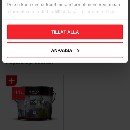
Dessa kan i sin tur kombinera informationen med annan
information som du har tillhandahållit eller som de har
samlat in när du har använt deras tjänster.
Bliv den første, der giver en bedømmelse.
TILLÅT ALLA
ANPASSA
Populära produkter
11
%