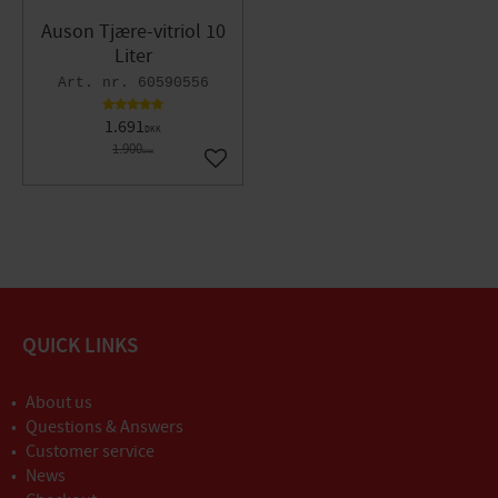
Auson Tjære-vitriol 10
Liter
60590556
1.691
DKK
1.900
DKK
Gem som favorit
QUICK LINKS
About us
Questions & Answers
Customer service
News