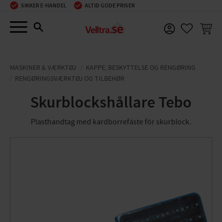
SIKKER E-HANDEL
ALTID GODE PRISER
Menu
INDKØ
FAVORIT
MASKINER & VÆRKTØJ
KAPPE, BESKYTTELSE OG RENGØRING
RENGØRINGSVÆRKTØJ OG TILBEHØR
Skurblockshållare Tebo
Plasthandtag med kardborrefäste för skurblock.