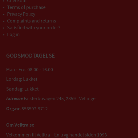
Checkout
Terms of purchase
Privacy Policy
Complaints and returns
Satisfied with your order?
Log in
GODSMODTAGELSE
Man - Fre: 08:00 - 16:00
Lørdag: Lukket
Søndag: Lukket
Adresse
Falsterbovägen 245, 23591 Vellinge
Org.nr.
556597-9712
Om Velltra.se
Velkommen til Velltra – En tryg handel siden 1993