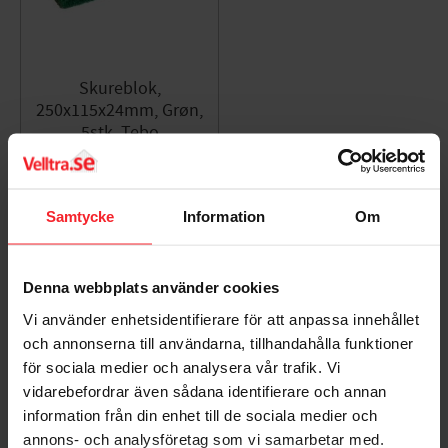
Skureblok,
250x115x24mm, Grøn,
5stk, Tebo
008082914
128
DKK
Samtycke
Information
Om
Gem som favorit
Denna webbplats använder cookies
Bedømmelser
Vi använder enhetsidentifierare för att anpassa innehållet
och annonserna till användarna, tillhandahålla funktioner
Dig
för sociala medier och analysera vår trafik. Vi
vidarebefordrar även sådana identifierare och annan
information från din enhet till de sociala medier och
annons- och analysföretag som vi samarbetar med.